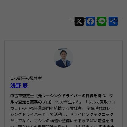
X
F
Li
共
a
n
有
c
e
e
b
o
o
この記事の監修者
k
浅野 悠
中古車査定士【元レーシングドライバーの目線を持つ、ク
ルマ査定と実務のプロ】
1987年生まれ。「クルマ買取ソコ
カラ」の小売事業部門を統括する責任者。 学生時代はレー
シングドライバーとして活動し、ドライビングテクニック
だけでなく、マシンの構造や整備に至るまで深い造詣を持
つ。現在はその専門知識を活かし、JAAI認定 中古車査定士