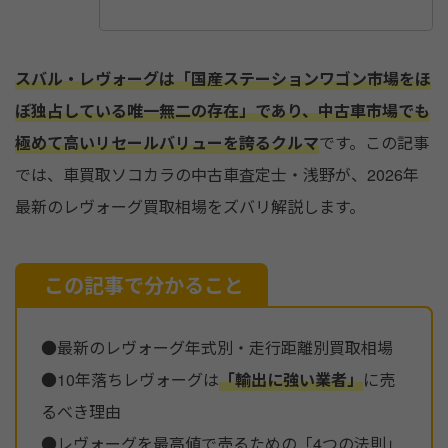
o
o
k
スバル・レヴォーグは「国産ステーションワゴン市場をほ
ぼ独占している唯一無二の存在」であり、中古車市場でも
極めて高いリセールバリューを誇るクルマ
です。この記事
では、車買取ソコカラの中古車査定士・浅野が、2026年
最新のレヴォーグ買取相場をズバリ解説します。
この記事で分かること
●最新のレヴォーグ年式別・走行距離別買取相場
●10年落ちレヴォーグは
「輸出に強い業者」
に売
るべき理由
●レヴォーグを最高値で売るための「4つの法則」