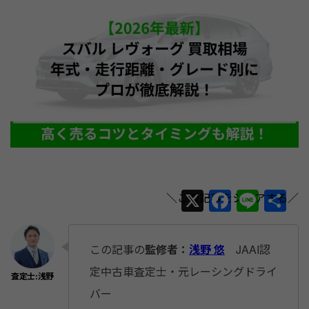
X
F
Li
共
a
n
有
c
e
この記事の
監修者：
浅野 悠
JAAI認
e
定中古車査定士・元レーシングドライ
b
バー