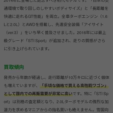
2014年に登場した記念すべき初代モデルです。「日本の交
通環境で取り回しのしやすいボディサイズ」と「長距離を
快適に走れるGT性能」を両立。全車ターボエンジン（1.6
Lと2.0L）とAWDを搭載し、先進安全装備「アイサイト
（ver.3）」をいち早く普及させました。2016年には最上
級グレード「STI Sport」が追加され、走りの質感がさら
に引き上げられています。
買取傾向
発売から年数が経過し、走行距離が10万キロに近づく個体
も増えていますが、
「手頃な価格で買える高性能ワゴン」
として国内での再販需要が非常に高い
です。特に「STI Sp
ort」は別格の査定額となり、2.0Lターボモデルの強烈な加
速力を求めるマニアからの指名買いも絶えません。雪国向