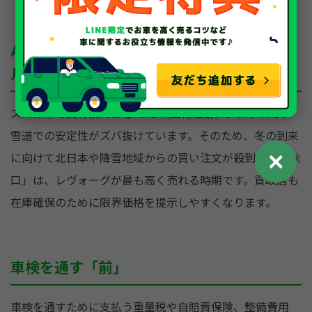
AWD需要が急増する「秋口（9月～11
月）」
スバル車の真骨頂であるAWD（四輪駆動）システムは、
雪道での安定性がズバ抜けています。そのため、冬の到来
✕
に向けて北日本や降雪地域からの買い注文が殺到する「秋
口」は、レヴォーグが最も高く売れる時期です。買取店も
在庫確保のために限界価格を提示しやすくなります。
車検を通す「前」
車検を通すために支払う重量税や自賠責保険、整備費用