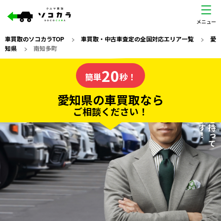
車買取のソコカラTOP
>
車買取・中古車査定の全国対応エリア一覧
>
愛
知県
>
南知多町
愛知県
20
私たちが責任を持って
の車買取なら
簡単
秒！
査定いたします！
ソコカラの
愛知県の車買取なら
ご相談ください！
20
入力完了！
秒で
無料で
カンタンWeb査定
電話か出張か、高い方の査定を提案。
高価買取!
だから
ご依頼いただいたお車を丁寧に査定いたします