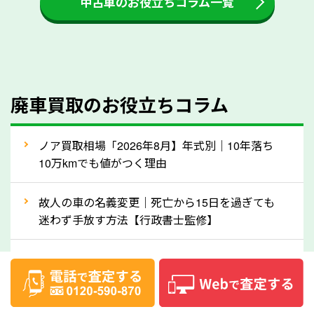
中古車のお役立ちコラム一覧
をする際には、自動車税の還付金の返還があるかどう
かを確認するようにしてください。愛知県のソコカラ
では、自動車税の還付金をお客様に返還しております
のでご安心ください。
④人気の車種は廃車でも高価買取が可能！
廃車買取のお役立ちコラム
人気の車種は廃車の状態でも、高価買取が可能です。
特にスポーツカー・トラックのほか、海外で人気の国
ノア買取相場「2026年8月】年式別｜10年落ち
産車は高く買取が可能です。「廃車＝買取できない」
10万kmでも値がつく理由
というイメージがありますが、愛知県の「ソコカラ」
なら廃車の車も適正価格で買取できます。他社で買取
故人の車の名義変更｜死亡から15日を過ぎても
拒否となった車も価格がつく可能性があるので、諦め
迷わず手放す方法【行政書士監修】
ずに愛知県の「ソコカラ」にご相談ください。古い車
ハリアー買取相場【’26年8月】10年落ちを買い
でも高価買取が可能なケースは珍しくないため、まず
叩かれずに輸出で高く売るコツ
はWebで簡単にできる無料査定をお試しください。
実際の買取実績を、車のメーカーや状態ごとに「買取