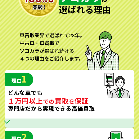
選ばれる理由
車買取業界で選ばれて28年。
中古車・車買取で
ソコカラが選ばれ続ける
４つの理由をご紹介します。
1
理由
どんな車でも
１万円以上
買取
保証
での
を
専門店だから実現できる高価買取
2
理由