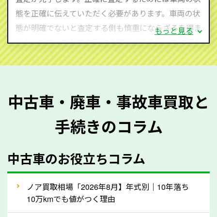
心してお問い合わせください。
態を正確に伝えていただく必要があります。車両の状
態が明確でないと査定する側も慎重にならざるを得ま
もっと見る
せん。廃車・事故車査定する際はできるだけ車検証を
ご準備ください。車検証があることで車両状態や年式
を正確に把握し、査定することができるため、査定価
格が上がりやすくなります。廃車・事故車査定の際に
中古車・廃車・事故車買取と
質問させていただく内容は以下の通りとなります。
手続きのコラム
メーカー／車種
年式
中古車のお役立ちコラム
型式／グレード
走行距離（例：約〇万キロ）
車検の満了日
ノア買取相場「2026年8月】年式別｜10年落ち
10万kmでも値がつく理由
内装や外装の状態