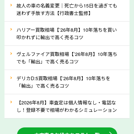
上記の情報を正確にお伝えいただくことで、正確な査
故人の車の名義変更｜死亡から15日を過ぎても
定を行い高価買取価格をつけやすくなります。
迷わず手放す方法【行政書士監修】
②自動車税の還付金は早く売るほど多く返
ハリアー買取相場【’26年8月】10年落ちを買い
ってきます！
叩かれずに輸出で高く売るコツ
自動車税の還付金は、先に年払いしていた自動車税が
月割りで返還されるものです。ですから、自動車税の
ヴェルファイア買取相場【’26年8月】10年落ち
でも「輸出」で高く売るコツ
還付金は早めに売却するほど多く還付されます。不要
な車は早めに廃車手続きをしたほうが良いでしょう。
デリカD:5買取相場【’26年8月】10年落ちを
「輸出」で高く売るコツ
③自動車税の還付金の扱いについて確認し
ましょう！
【2026年8月】車査定は個人情報なし・電話な
車を廃車にすると、自動車税の還付金を受け取ること
し！登録不要で相場がわかるシミュレーション
ができる場合があります。廃車買取業者の中には、還
付金をお客様に返還しない業者もあります。廃車査定