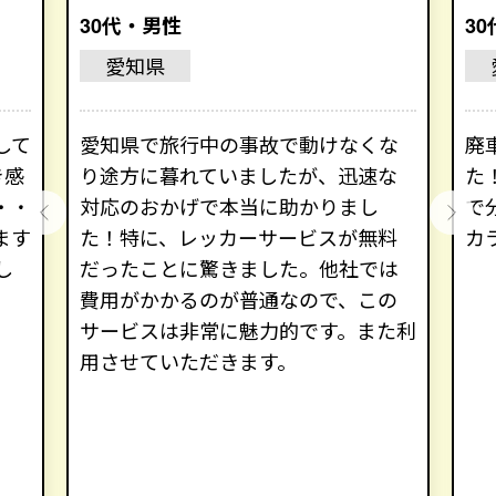
30代・男性
3
愛知県
して
愛知県で旅行中の事故で動けなくな
廃
き感
り途方に暮れていましたが、迅速な
た
・・
対応のおかげで本当に助かりまし
で
ます
た！特に、レッカーサービスが無料
カ
し
だったことに驚きました。他社では
費用がかかるのが普通なので、この
サービスは非常に魅力的です。また利
用させていただきます。