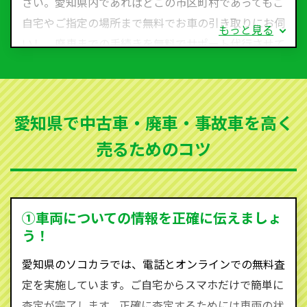
さい。愛知県内であればどこの市区町村であってもご
自宅やご指定の場所まで無料でお車の引き取りにお伺
もっと見る
いし、廃車までの手続きを無料でサポート代行させて
いただきます。古くなった車・廃車・事故車・故障車
など動かない車、水害車、不動車、乗らなくなってし
まった車、車検が切れて動かすことができない車でも
愛知県で中古車・廃車・事故車を高く
買取可能です。
売るためのコツ
ソコカラは世界１１０か国に独自の販売ネットワーク
を持ち、国内に自社物流網、自社ヤードをもっている
ため、中間マージンがかかりません。だから高価買取
を実現し、お客様に利益を還元することができるので
①車両についての情報を正確に伝えましょ
す。
う！
愛知県にお住まいであれば、まずはお気軽に（0120-
愛知県のソコカラでは、電話とオンラインでの無料査
590-870）までお問い合わせ下さい。
定を実施しています。ご自宅からスマホだけで簡単に
査定・ご相談・見積もりはすべて無料で行います。安
査定が完了します。正確に査定するためには車両の状