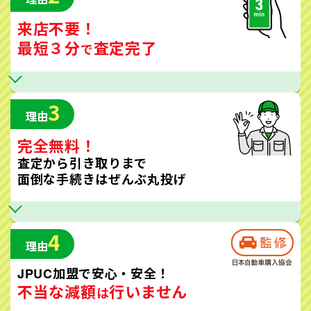
来店不要！
最短３分
査定完了
で
3
理由
完全無料！
査定から引き取りまで
面倒な手続きはぜんぶ丸投げ
4
理由
JPUC加盟で安心・安全！
不当な減額
行いません
は