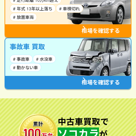
# 走行距離 10万km超え
# 年式 13年以上落ち
# 車検切れ
# 放置車両
相場を確認する
事故車 買取
# 事故車
# 水没車
# 動かない車
相場を確認する
中古車買取で
ソコカラ
が