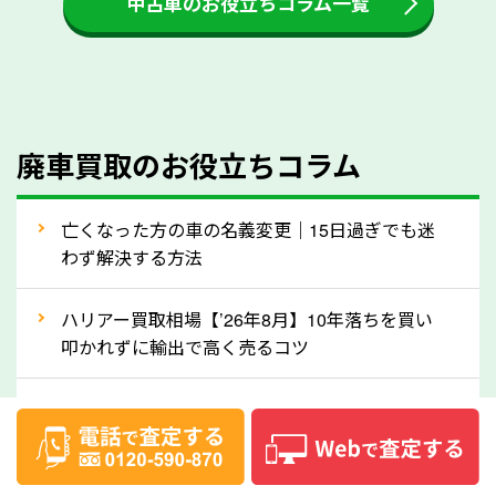
中古車のお役立ちコラム一覧
をする際には、自動車税の還付金の返還があるかどう
かを確認するようにしてください。愛知県のソコカラ
では、自動車税の還付金をお客様に返還しております
のでご安心ください。
④人気の車種は廃車でも高価買取が可能！
廃車買取のお役立ちコラム
人気の車種は廃車の状態でも、高価買取が可能です。
特にスポーツカー・トラックのほか、海外で人気の国
亡くなった方の車の名義変更｜15日過ぎでも迷
産車は高く買取が可能です。「廃車＝買取できない」
わず解決する方法
というイメージがありますが、愛知県の「ソコカラ」
なら廃車の車も適正価格で買取できます。他社で買取
ハリアー買取相場【’26年8月】10年落ちを買い
拒否となった車も価格がつく可能性があるので、諦め
叩かれずに輸出で高く売るコツ
ずに愛知県の「ソコカラ」にご相談ください。古い車
ヴェルファイア買取相場【’26年8月】10年落ち
でも高価買取が可能なケースは珍しくないため、まず
でも「輸出」で高く売るコツ
はWebで簡単にできる無料査定をお試しください。
実際の買取実績を、車のメーカーや状態ごとに「買取