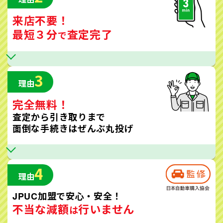
来店不要！
最短３分
査定完了
で
3
理由
完全無料！
査定から引き取りまで
面倒な手続きはぜんぶ丸投げ
4
理由
JPUC加盟で安心・安全！
不当な減額
行いません
は