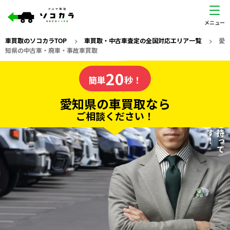
車買取のソコカラTOP
>
車買取・中古車査定の全国対応エリア一覧
>
愛
知県の中古車・廃車・事故車買取
愛知県
20
私たちが責任を持って
の車買取なら
簡単
秒！
査定いたします！
ソコカラの
愛知県の車買取なら
ご相談ください！
20
入力完了！
秒で
無料で
カンタンWeb査定
電話か出張か、高い方の査定を提案。
高価買取!
だから
ご依頼いただいたお車を丁寧に査定いたします