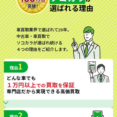
選ばれる理由
車買取業界で選ばれて28年。
中古車・車買取で
ソコカラが選ばれ続ける
４つの理由をご紹介します。
1
理由
どんな車でも
１万円以上
買取
保証
での
を
専門店だから実現できる高価買取
2
理由