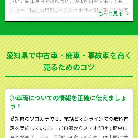
さい。愛知県内であればどこの市区町村であってもご
自宅やご指定の場所まで無料でお車の引き取りにお伺
もっと見る
いし、廃車までの手続きを無料でサポート代行させて
いただきます。古くなった車・廃車・事故車・故障車
など動かない車、水害車、不動車、乗らなくなってし
まった車、車検が切れて動かすことができない車でも
愛知県で中古車・廃車・事故車を高く
買取可能です。
売るためのコツ
ソコカラは世界１１０か国に独自の販売ネットワーク
を持ち、国内に自社物流網、自社ヤードをもっている
ため、中間マージンがかかりません。だから高価買取
を実現し、お客様に利益を還元することができるので
①車両についての情報を正確に伝えましょ
す。
う！
愛知県にお住まいであれば、まずはお気軽に（0120-
愛知県のソコカラでは、電話とオンラインでの無料査
590-870）までお問い合わせ下さい。
定を実施しています。ご自宅からスマホだけで簡単に
査定・ご相談・見積もりはすべて無料で行います。安
査定が完了します。正確に査定するためには車両の状