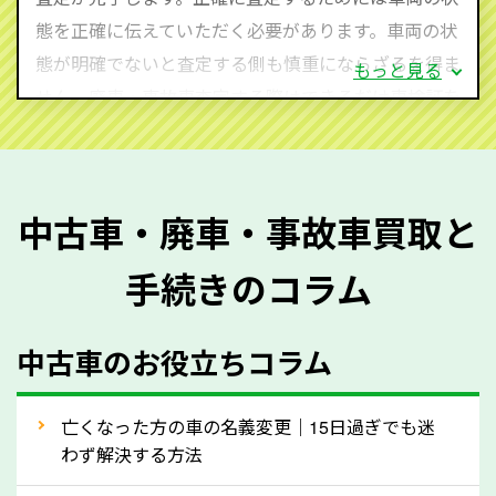
心してお問い合わせください。
態を正確に伝えていただく必要があります。車両の状
態が明確でないと査定する側も慎重にならざるを得ま
もっと見る
せん。廃車・事故車査定する際はできるだけ車検証を
ご準備ください。車検証があることで車両状態や年式
を正確に把握し、査定することができるため、査定価
格が上がりやすくなります。廃車・事故車査定の際に
中古車・廃車・事故車買取と
質問させていただく内容は以下の通りとなります。
手続きのコラム
メーカー／車種
年式
中古車のお役立ちコラム
型式／グレード
走行距離（例：約〇万キロ）
車検の満了日
亡くなった方の車の名義変更｜15日過ぎでも迷
わず解決する方法
内装や外装の状態