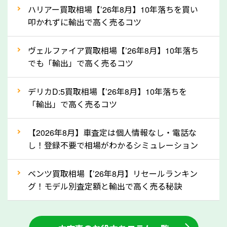
上記の情報を正確にお伝えいただくことで、正確な査
ハリアー買取相場【’26年8月】10年落ちを買い
定を行い高価買取価格をつけやすくなります。
叩かれずに輸出で高く売るコツ
②自動車税の還付金は早く売るほど多く返
ヴェルファイア買取相場【’26年8月】10年落ち
ってきます！
でも「輸出」で高く売るコツ
自動車税の還付金は、先に年払いしていた自動車税が
月割りで返還されるものです。ですから、自動車税の
デリカD:5買取相場【’26年8月】10年落ちを
「輸出」で高く売るコツ
還付金は早めに売却するほど多く還付されます。不要
な車は早めに廃車手続きをしたほうが良いでしょう。
【2026年8月】車査定は個人情報なし・電話な
し！登録不要で相場がわかるシミュレーション
③自動車税の還付金の扱いについて確認し
ましょう！
ベンツ買取相場【’26年8月】リセールランキン
車を廃車にすると、自動車税の還付金を受け取ること
グ！モデル別査定額と輸出で高く売る秘訣
ができる場合があります。廃車買取業者の中には、還
付金をお客様に返還しない業者もあります。廃車査定