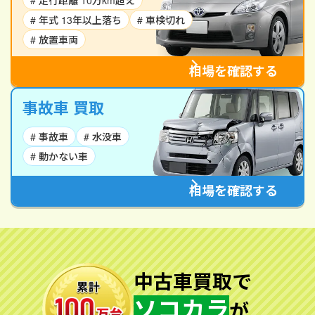
# 走行距離 10万km超え
# 年式 13年以上落ち
# 車検切れ
# 放置車両
相場を確認する
事故車 買取
# 事故車
# 水没車
# 動かない車
相場を確認する
中古車買取で
ソコカラ
が