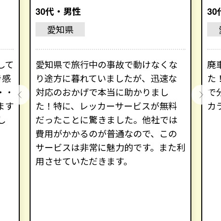
30代・男性
3
愛知県
して
愛知県で旅行中の事故で動けなくな
廃
き感
り途方に暮れていましたが、迅速な
た
・・
対応のおかげで本当に助かりまし
で
ます
た！特に、レッカーサービスが無料
カ
し
だったことに驚きました。他社では
費用がかかるのが普通なので、この
サービスは非常に魅力的です。また利
用させていただきます。