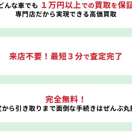
１万円以上
買取
保
どんな車でも
での
を
専門店だから実現できる高価買取
来店不要！
最短３分
査定完了
で
完全無料！
定から引き取りまで
面倒な手続きはぜんぶ丸