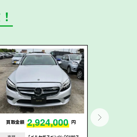
数！
2,924,000
買取金額
円
買取金額
車種
｢メルセデスベンツ｣｢C180ス
車種