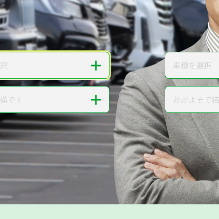
無料で
カンタンWeb査定
ご依頼いただいたお車を丁寧に査定いたします
＋
択
車種を選択
車種
＋
構です
おおよそで
走行距離
提案。
!
無料で査定する