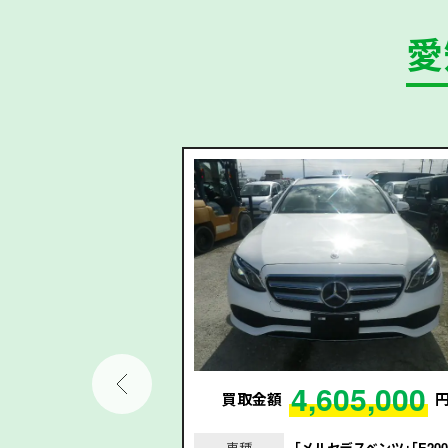
愛
02,000
4,605,000
円
買取金額
｣｢ハイエースコミュー
車種
｢メルセデスベンツ｣｢E20