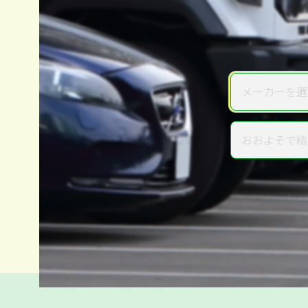
メーカーを選
メーカー
おおよそで結
年式
電話か出張か、高い方の査定を
高価買取
だから