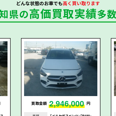
どんな状態のお車でも
高く買い取ります
高価買取実績
知県の
多
2,946,000
円
買取金額
円
0ス
車種
｢メルセデスベンツ｣｢B180｣