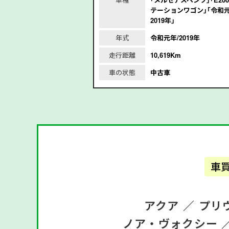
和3年/2021年｣
テーションワゴン｣｢令和元
2019年｣
2021年
年式
令和元年/2019年
m
走行距離
10,619Km
車の状態
中古車
車
アクア ／
プリ
ノア・ヴォクシー 