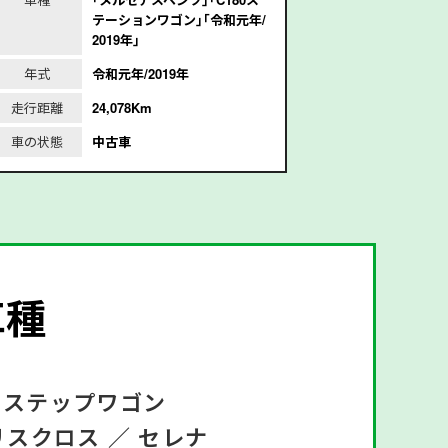
テーションワゴン｣｢令和元年/
d
2019年｣
年式
平
年式
令和元年/2019年
走行距離
2
走行距離
24,078Km
車の状態
車の状態
中古車
車種
ステップワゴン
リスクロス ／
セレナ