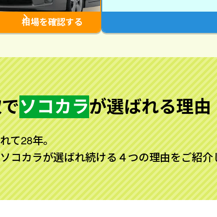
相場を確認する
取で
ソコカラ
が
選ばれる理由
れて28年。
ソコカラが選ばれ続ける４つの理由をご紹介