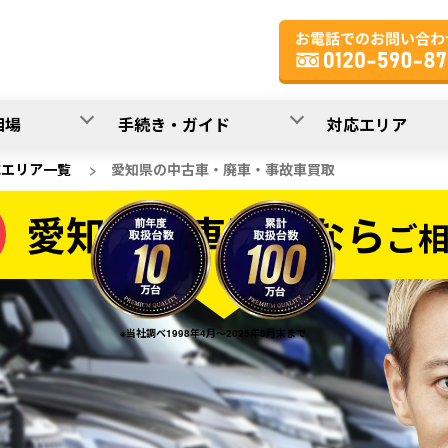
相場
手続き・ガイド
対応エリア
応エリア一覧
>
愛知県の中古車・廃車・事故車買取
愛知県の車買取なら
ご
なら
※当社調べ1998年4月～2025年3月末まで
20
入力完了！
秒で