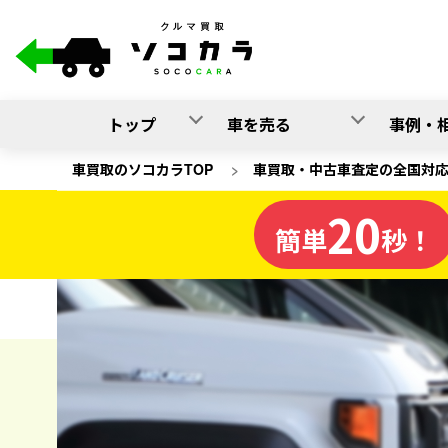
トップ
車を売る
事例・
車買取のソコカラTOP
>
車買取・中古車査定の全国対
20
愛知県
簡単
秒！
の車買取
ソコカラの