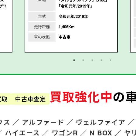
年/
｢令和元年/2019年｣
年式
令和元年/2019年
走行距離
1,406Km
車の状態
中古車
買取強化中
の
買取
中古車査定
ウス ／
アルファード
／
ヴェルファイア ／
／
ハイエース ／
ワゴンR
／
N BOX ／
ヤ