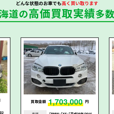
どんな状態のお車でも
高く買い取ります
高価買取実績
海道の
多
1,703,000
円
買取金額
円
和2
車種
｢BMW｣｢X5｣｢平成28年/2016