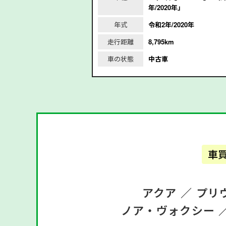
年/2020年」
年式
令和2年/2020年
2021年
走行距離
8,795km
m
車の状態
中古車
車
アクア ／
プリ
ノア・ヴォクシー 