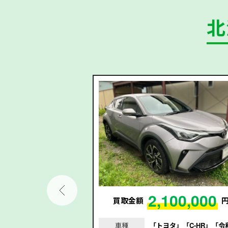
北
2,100,000
73,000
買取金額
円
車種
「トヨタ」「C-HR」「令
｢ジムニー｣｢令和3年/