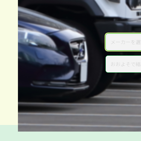
メーカーを選
メーカー
おおよそで結
年式
電話か出張か、高い方の査定を
高価買取
だから