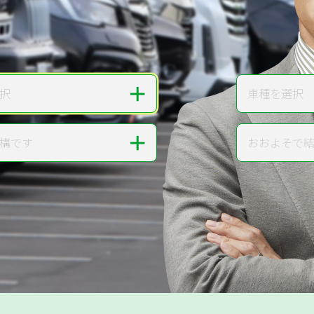
無料で
カンタンWeb査定
ご依頼いただいたお車を丁寧に査定いたします
＋
択
車種を選択
車種
＋
構です
おおよそで
走行距離
提案。
!
無料で査定する