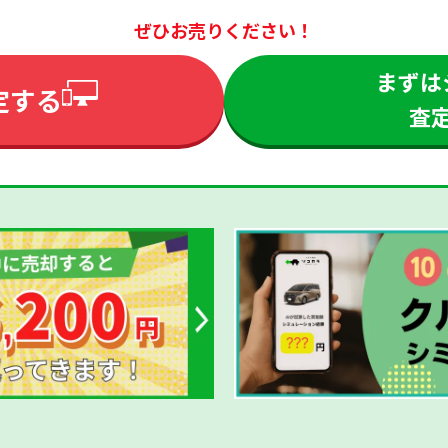
ぜひお売りください！
まずは
定する
査