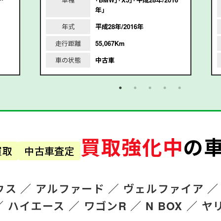
年｣
年式
平成28年/2016年
走行距離
55,067Km
車の状態
中古車
買取強化中
の
買取
中古車査定
ウス ／
アルファード
／
ヴェルファイア ／
／
ハイエース ／
ワゴンR
／
N BOX ／
ヤ