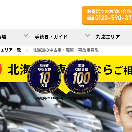
相場
手続き・ガイド
対応エリア
応エリア一覧
>
北海道の中古車・廃車・事故車買取
北海道の車買取なら
ご
なら
※当社調べ1998年4月～2025年3月末まで
20
入力完了！
秒で