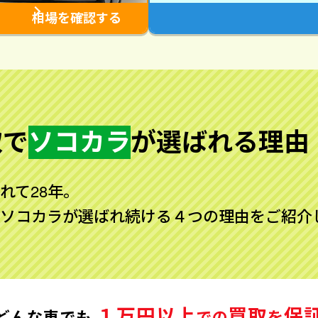
相場を確認する
取で
ソコカラ
が
選ばれる理由
れて28年。
ソコカラが選ばれ続ける４つの理由をご紹介
１万円以上
買取
保
どんな車でも
での
を