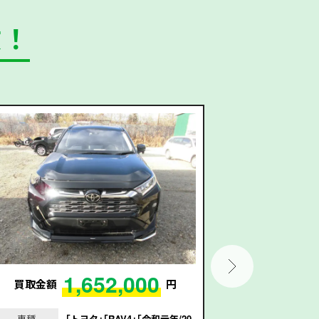
数！
1,652,000
買取金額
円
買取金額
車種
｢トヨタ｣｢RAV4｣｢令和元年/20
車種