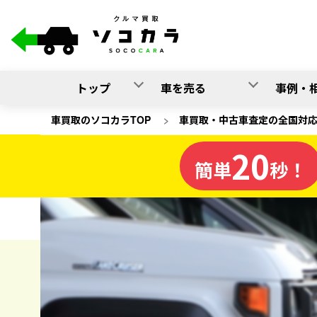
トップ
車を売る
事例・
車買取のソコカラTOP
>
車買取・中古車査定の全国対
20
北海道
簡単
秒！
の車買取
ソコカラの