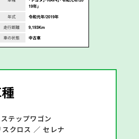
19年｣
年式
令和元年/2019年
年式
平
走行距離
9,193Km
走行距離
1
車の状態
中古車
車の状態
車種
ステップワゴン
リスクロス ／
セレナ