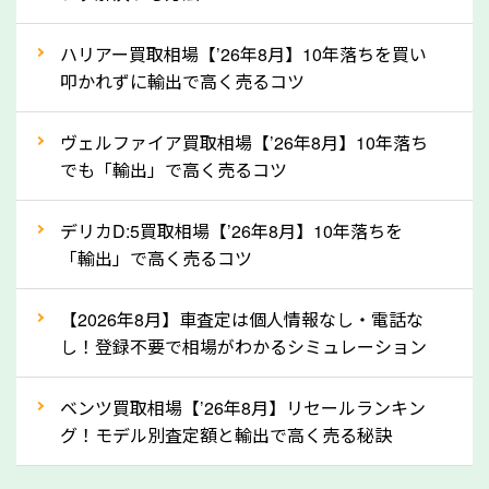
上記の情報を正確にお伝えいただくことで、正確な査
ハリアー買取相場【’26年8月】10年落ちを買い
定を行い高価買取価格をつけやすくなります。
叩かれずに輸出で高く売るコツ
②自動車税の還付金は早く売るほど多く返
ヴェルファイア買取相場【’26年8月】10年落ち
ってきます！
でも「輸出」で高く売るコツ
自動車税の還付金は、先に年払いしていた自動車税が
月割りで返還されるものです。ですから、自動車税の
デリカD:5買取相場【’26年8月】10年落ちを
「輸出」で高く売るコツ
還付金は早めに売却するほど多く還付されます。不要
な車は早めに廃車手続きをしたほうが良いでしょう。
【2026年8月】車査定は個人情報なし・電話な
し！登録不要で相場がわかるシミュレーション
③自動車税の還付金の扱いについて確認し
ましょう！
ベンツ買取相場【’26年8月】リセールランキン
車を廃車にすると、自動車税の還付金を受け取ること
グ！モデル別査定額と輸出で高く売る秘訣
ができる場合があります。廃車買取業者の中には、還