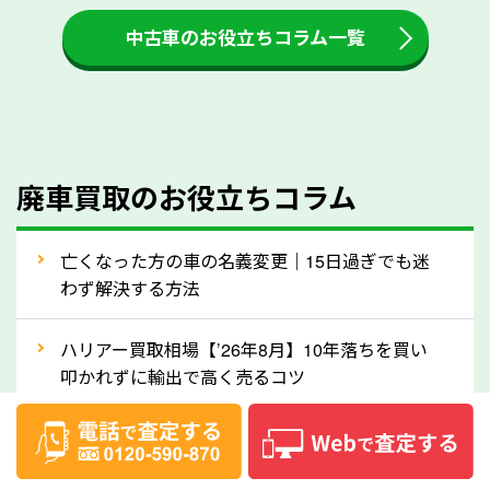
付金をお客様に返還しない業者もあります。廃車査定
中古車のお役立ちコラム一覧
をする際には、自動車税の還付金の返還があるかどう
かを確認するようにしてください。北海道のソコカラ
では、自動車税の還付金をお客様に返還しております
のでご安心ください。
④人気の車種は廃車でも高価買取が可能！
廃車買取のお役立ちコラム
人気の車種は廃車の状態でも、高価買取が可能です。
特にスポーツカー・トラックのほか、海外で人気の国
亡くなった方の車の名義変更｜15日過ぎでも迷
産車は高く買取が可能です。「廃車＝買取できない」
わず解決する方法
というイメージがありますが、北海道の「ソコカラ」
なら廃車の車も適正価格で買取できます。他社で買取
ハリアー買取相場【’26年8月】10年落ちを買い
拒否となった車も価格がつく可能性があるので、諦め
叩かれずに輸出で高く売るコツ
ずに北海道の「ソコカラ」にご相談ください。古い車
ヴェルファイア買取相場【’26年8月】10年落ち
でも高価買取が可能なケースは珍しくないため、まず
でも「輸出」で高く売るコツ
はWebで簡単にできる無料査定をお試しください。