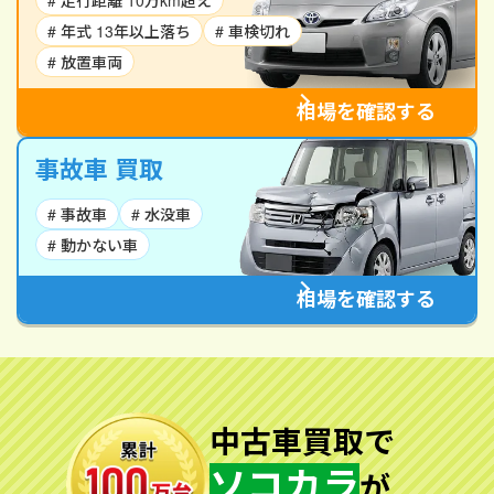
# 走行距離 10万km超え
# 年式 13年以上落ち
# 車検切れ
# 放置車両
相場を確認する
事故車 買取
# 事故車
# 水没車
# 動かない車
相場を確認する
中古車買取で
ソコカラ
が