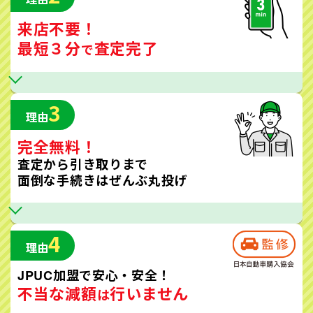
来店不要！
最短３分
査定完了
で
3
理由
完全無料！
査定から引き取りまで
面倒な手続きはぜんぶ丸投げ
4
理由
JPUC加盟で安心・安全！
不当な減額
行いません
は