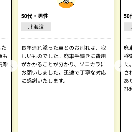
50代・男性
5
北海道
した
長年連れ添った車とのお別れは、寂
廃
額も
しいものでした。廃車手続きに費用
検
買取
がかかることが分かり、ソコカラに
た
お願いしました。迅速で丁寧な対応
さ
に感謝いたします。
あ
ひ