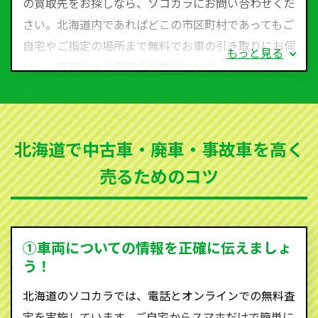
の買取先をお探しなら、ソコカラにお問い合わせくだ
さい。北海道内であればどこの市区町村であってもご
自宅やご指定の場所まで無料でお車の引き取りにお伺
もっと見る
いし、廃車までの手続きを無料でサポート代行させて
いただきます。古くなった車・廃車・事故車・故障車
など動かない車、水害車、不動車、乗らなくなってし
まった車、車検が切れて動かすことができない車でも
北海道で中古車・廃車・事故車を高く
買取可能です。
売るためのコツ
ソコカラは世界１１０か国に独自の販売ネットワーク
を持ち、国内に自社物流網、自社ヤードをもっている
ため、中間マージンがかかりません。だから高価買取
を実現し、お客様に利益を還元することができるので
①車両についての情報を正確に伝えましょ
す。
う！
北海道にお住まいであれば、まずはお気軽に（0120-
北海道のソコカラでは、電話とオンラインでの無料査
590-870）までお問い合わせ下さい。
定を実施しています。ご自宅からスマホだけで簡単に