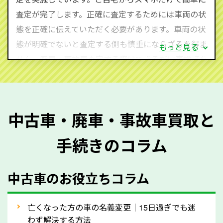
査定・ご相談・見積もりはすべて無料で行います。安
査定が完了します。正確に査定するためには車両の状
心してお問い合わせください。
態を正確に伝えていただく必要があります。車両の状
態が明確でないと査定する側も慎重にならざるを得ま
もっと見る
せん。廃車・事故車査定する際はできるだけ車検証を
ご準備ください。車検証があることで車両状態や年式
を正確に把握し、査定することができるため、査定価
格が上がりやすくなります。廃車・事故車査定の際に
中古車・廃車・事故車買取と
質問させていただく内容は以下の通りとなります。
手続きのコラム
メーカー／車種
年式
中古車のお役立ちコラム
型式／グレード
走行距離（例：約〇万キロ）
車検の満了日
亡くなった方の車の名義変更｜15日過ぎでも迷
わず解決する方法
内装や外装の状態