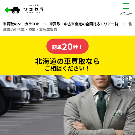
車買取のソコカラTOP
>
車買取・中古車査定の全国対応エリア一覧
>
北
海道の中古車・廃車・事故車買取
北海道
20
私たちが責任を持って
の車買取なら
簡単
秒！
査定いたします！
ソコカラの
北海道の車買取なら
ご相談ください！
20
入力完了！
秒で
無料で
カンタンWeb査定
電話か出張か、高い方の査定を提案。
高価買取!
だから
ご依頼いただいたお車を丁寧に査定いたします