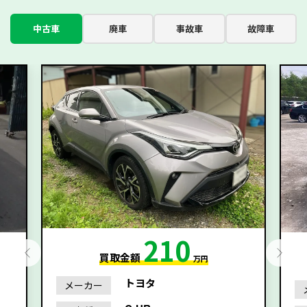
中古車
廃車
事故車
故障車
210
買取金額
万円
トヨタ
メーカー