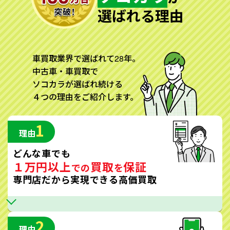
選ばれる理由
車買取業界で選ばれて28年。
中古車・車買取で
ソコカラが選ばれ続ける
４つの理由をご紹介します。
1
理由
どんな車でも
１万円以上
買取
保証
での
を
専門店だから実現できる高価買取
2
理由