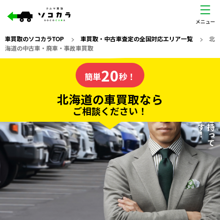
車買取のソコカラTOP
>
車買取・中古車査定の全国対応エリア一覧
>
北
海道の中古車・廃車・事故車買取
北海道
20
私たちが責任を持って
の車買取なら
簡単
秒！
査定いたします！
ソコカラの
北海道の車買取なら
ご相談ください！
20
入力完了！
秒で
無料で
カンタンWeb査定
電話か出張か、高い方の査定を提案。
高価買取!
だから
ご依頼いただいたお車を丁寧に査定いたします