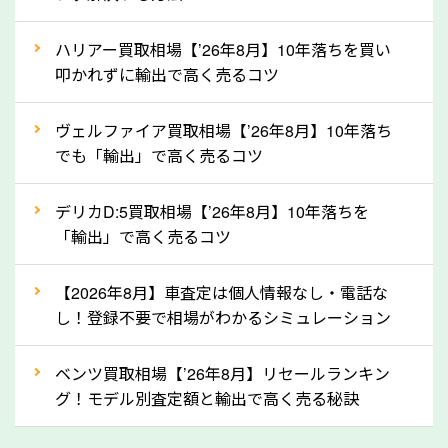
上記の情報を正確にお伝えいただくことで、正確な査
ハリアー買取相場【’26年8月】10年落ちを買い
定を行い高価買取価格をつけやすくなります。
叩かれずに輸出で高く売るコツ
②自動車税の還付金は早く売るほど多く返
ヴェルファイア買取相場【’26年8月】10年落ち
ってきます！
でも「輸出」で高く売るコツ
自動車税の還付金は、先に年払いしていた自動車税が
月割りで返還されるものです。ですから、自動車税の
デリカD:5買取相場【’26年8月】10年落ちを
「輸出」で高く売るコツ
還付金は早めに売却するほど多く還付されます。不要
な車は早めに廃車手続きをしたほうが良いでしょう。
【2026年8月】車査定は個人情報なし・電話な
し！登録不要で相場がわかるシミュレーション
③自動車税の還付金の扱いについて確認し
ましょう！
ベンツ買取相場【’26年8月】リセールランキン
車を廃車にすると、自動車税の還付金を受け取ること
グ！モデル別査定額と輸出で高く売る秘訣
ができる場合があります。廃車買取業者の中には、還