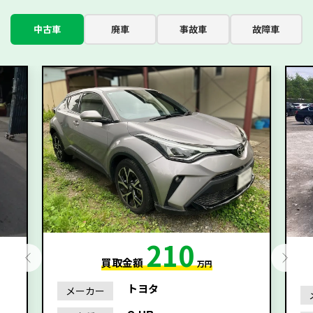
中古車
廃車
事故車
故障車
210
買取金額
万円
トヨタ
メーカー