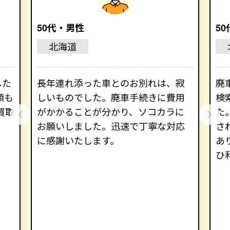
50代・男性
5
北海道
した
長年連れ添った車とのお別れは、寂
廃
額も
しいものでした。廃車手続きに費用
検
買取
がかかることが分かり、ソコカラに
た
お願いしました。迅速で丁寧な対応
さ
に感謝いたします。
あ
ひ