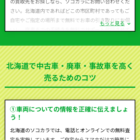
の買取先をお探しなら、ソコカラにお問い合わせくだ
さい。北海道内であればどこの市区町村であってもご
自宅やご指定の場所まで無料でお車の引き取りにお伺
もっと見る
いし、廃車までの手続きを無料でサポート代行させて
いただきます。古くなった車・廃車・事故車・故障車
など動かない車、水害車、不動車、乗らなくなってし
まった車、車検が切れて動かすことができない車でも
北海道で中古車・廃車・事故車を高く
買取可能です。
売るためのコツ
ソコカラは世界１１０か国に独自の販売ネットワーク
を持ち、国内に自社物流網、自社ヤードをもっている
ため、中間マージンがかかりません。だから高価買取
を実現し、お客様に利益を還元することができるので
①車両についての情報を正確に伝えましょ
す。
う！
北海道にお住まいであれば、まずはお気軽に（0120-
北海道のソコカラでは、電話とオンラインでの無料査
590-870）までお問い合わせ下さい。
定を実施しています。ご自宅からスマホだけで簡単に