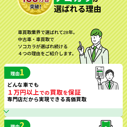
選ばれる理由
車買取業界で選ばれて28年。
中古車・車買取で
ソコカラが選ばれ続ける
４つの理由をご紹介します。
1
理由
どんな車でも
１万円以上
買取
保証
での
を
専門店だから実現できる高価買取
2
理由