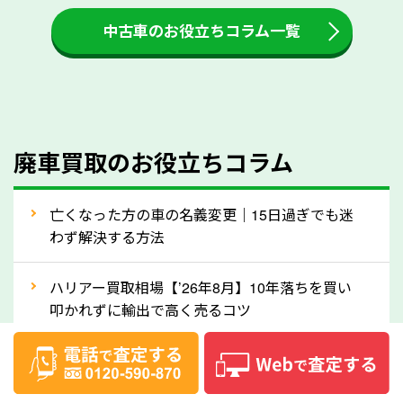
付金をお客様に返還しない業者もあります。廃車査定
中古車のお役立ちコラム一覧
をする際には、自動車税の還付金の返還があるかどう
かを確認するようにしてください。北海道のソコカラ
では、自動車税の還付金をお客様に返還しております
のでご安心ください。
④人気の車種は廃車でも高価買取が可能！
廃車買取のお役立ちコラム
人気の車種は廃車の状態でも、高価買取が可能です。
特にスポーツカー・トラックのほか、海外で人気の国
亡くなった方の車の名義変更｜15日過ぎでも迷
産車は高く買取が可能です。「廃車＝買取できない」
わず解決する方法
というイメージがありますが、北海道の「ソコカラ」
なら廃車の車も適正価格で買取できます。他社で買取
ハリアー買取相場【’26年8月】10年落ちを買い
拒否となった車も価格がつく可能性があるので、諦め
叩かれずに輸出で高く売るコツ
ずに北海道の「ソコカラ」にご相談ください。古い車
ヴェルファイア買取相場【’26年8月】10年落ち
でも高価買取が可能なケースは珍しくないため、まず
でも「輸出」で高く売るコツ
はWebで簡単にできる無料査定をお試しください。