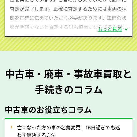
査定・ご相談・見積もりはすべて無料で行います。安
査定が完了します。正確に査定するためには車両の状
心してお問い合わせください。
態を正確に伝えていただく必要があります。車両の状
態が明確でないと査定する側も慎重にならざるを得ま
もっと見る
せん。廃車・事故車査定する際はできるだけ車検証を
ご準備ください。車検証があることで車両状態や年式
を正確に把握し、査定することができるため、査定価
格が上がりやすくなります。廃車・事故車査定の際に
中古車・廃車・事故車買取と
質問させていただく内容は以下の通りとなります。
手続きのコラム
メーカー／車種
年式
中古車のお役立ちコラム
型式／グレード
走行距離（例：約〇万キロ）
車検の満了日
亡くなった方の車の名義変更｜15日過ぎでも迷
わず解決する方法
内装や外装の状態