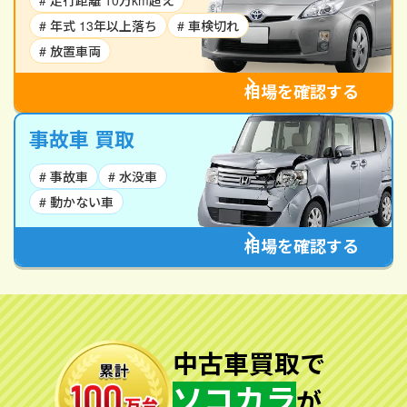
# 走行距離 10万km超え
# 年式 13年以上落ち
# 車検切れ
# 放置車両
相場を確認する
事故車 買取
# 事故車
# 水没車
# 動かない車
相場を確認する
中古車買取で
ソコカラ
が