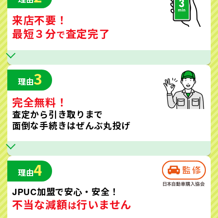
来店不要！
最短３分
査定完了
で
3
理由
完全無料！
査定から引き取りまで
面倒な手続きはぜんぶ丸投げ
4
理由
JPUC加盟で安心・安全！
不当な減額
行いません
は