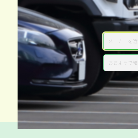
メーカーを選
メーカー
おおよそで結
年式
電話か出張か、高い方の査定を
高価買取
だから