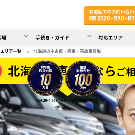
相場
手続き・ガイド
対応エリア
応エリア一覧
>
北海道の中古車・廃車・事故車買取
北海道の車買取なら
ご
なら
※当社調べ1998年4月～2025年3月末まで
20
入力完了！
秒で