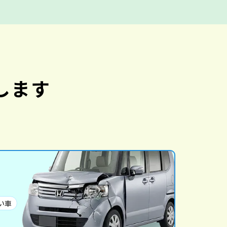
します
い車