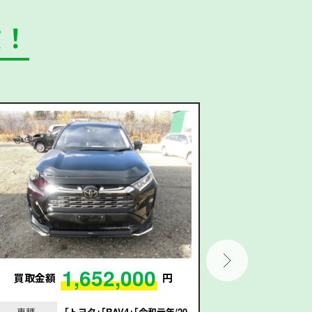
数！
1,652,000
買取金額
円
買取金額
車種
｢トヨタ｣｢RAV4｣｢令和元年/20
車種