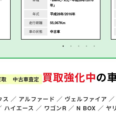
年｣
年式
平成28年/2016年
走行距離
55,067Km
車の状態
中古車
買取強化中
の
買取
中古車査定
ウス ／
アルファード
／
ヴェルファイア ／
／
ハイエース ／
ワゴンR
／
N BOX ／
ヤ