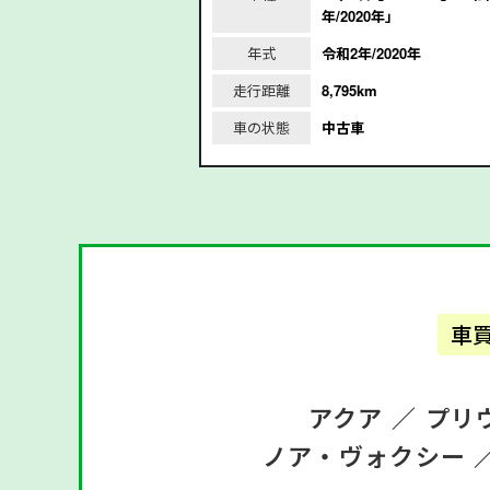
年/2020年」
年式
令和2年/2020年
2021年
走行距離
8,795km
m
車の状態
中古車
車
アクア ／
プリ
ノア・ヴォクシー 