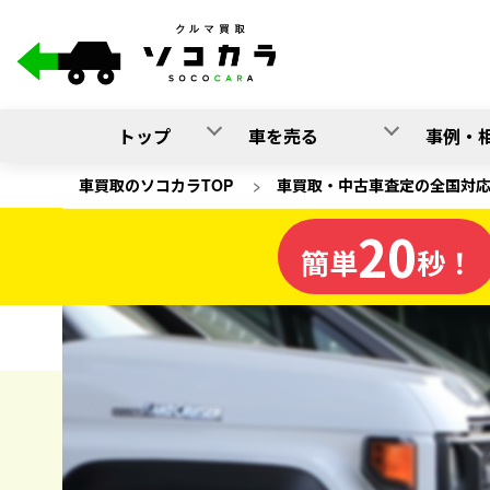
トップ
車を売る
事例・
車買取のソコカラTOP
>
車買取・中古車査定の全国対
20
北海道
簡単
秒！
の車買取
ソコカラの