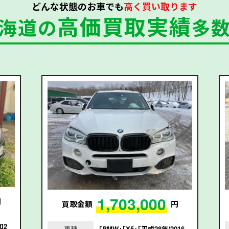
どんな状態のお車でも
高く買い取ります
高価買取実績
海道の
多
1,703,000
円
買取金額
円
和2
車種
｢BMW｣｢X5｣｢平成28年/2016