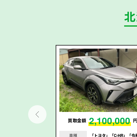
北
2,100,000
73,000
買取金額
円
車種
「トヨタ」「C-HR」「令
｢ジムニー｣｢令和3年/