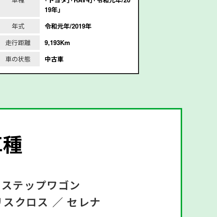
19年｣
年式
令和元年/2019年
年式
平
走行距離
9,193Km
走行距離
1
車の状態
中古車
車の状態
車種
ステップワゴン
リスクロス ／
セレナ