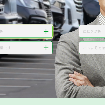
無料で
カンタンWeb査定
ご依頼いただいたお車を丁寧に査定いたします
＋
択
車種を選択
車種
＋
構です
おおよそで
走行距離
提案。
!
無料で査定する