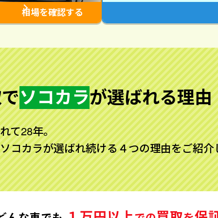
相場を確認する
取で
ソコカラ
が
選ばれる理由
れて28年。
ソコカラが選ばれ続ける４つの理由をご紹介
１万円以上
買取
保
どんな車でも
での
を