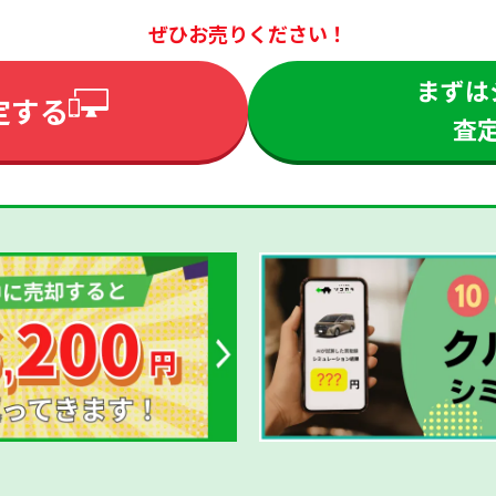
ぜひお売りください！
まずは
定する
査