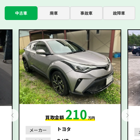
中古車
廃車
事故車
故障車
210
買取金額
万円
トヨタ
メーカー