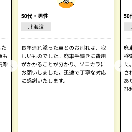
50代・男性
5
北海道
した
長年連れ添った車とのお別れは、寂
廃
額も
しいものでした。廃車手続きに費用
検
買取
がかかることが分かり、ソコカラに
た
お願いしました。迅速で丁寧な対応
さ
に感謝いたします。
あ
ひ