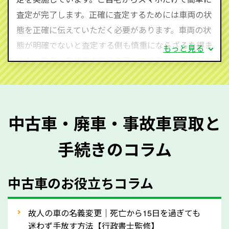
査定・ご相談・見積もりはすべて無料で行います。安
査定が完了します。正確に査定するためには車両の状
心してお問い合わせください。
態を正確に伝えていただく必要があります。車両の状
態が明確でないと査定する側も慎重にならざるを得ま
もっと見る
せん。廃車・事故車査定する際はできるだけ車検証を
ご準備ください。車検証があることで車両状態や年式
を正確に把握し、査定することができるため、査定価
格が上がりやすくなります。廃車・事故車査定の際に
中古車・廃車・事故車買取と
質問させていただく内容は以下の通りとなります。
手続きのコラム
メーカー／車種
年式
中古車のお役立ちコラム
型式／グレード
走行距離（例：約〇万キロ）
車検の満了日
故人の車の名義変更｜死亡から15日を過ぎても
迷わず手放す方法【行政書士監修】
内装や外装の状態