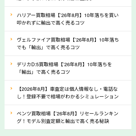
上記の情報を正確にお伝えいただくことで、正確な査
ハリアー買取相場【’26年8月】10年落ちを買い
定を行い高価買取価格をつけやすくなります。
叩かれずに輸出で高く売るコツ
②自動車税の還付金は早く売るほど多く返
ヴェルファイア買取相場【’26年8月】10年落ち
ってきます！
でも「輸出」で高く売るコツ
自動車税の還付金は、先に年払いしていた自動車税が
月割りで返還されるものです。ですから、自動車税の
デリカD:5買取相場【’26年8月】10年落ちを
「輸出」で高く売るコツ
還付金は早めに売却するほど多く還付されます。不要
な車は早めに廃車手続きをしたほうが良いでしょう。
【2026年8月】車査定は個人情報なし・電話な
し！登録不要で相場がわかるシミュレーション
③自動車税の還付金の扱いについて確認し
ましょう！
ベンツ買取相場【’26年8月】リセールランキン
車を廃車にすると、自動車税の還付金を受け取ること
グ！モデル別査定額と輸出で高く売る秘訣
ができる場合があります。廃車買取業者の中には、還