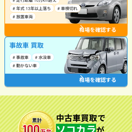
# 走行距離 10万km超え
# 年式 13年以上落ち
# 車検切れ
# 放置車両
相場を確認する
事故車 買取
# 事故車
# 水没車
# 動かない車
相場を確認する
中古車買取で
ソコカラ
が