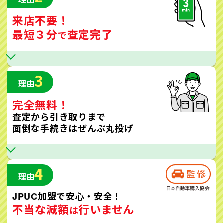
来店不要！
最短３分
査定完了
で
3
理由
完全無料！
査定から引き取りまで
面倒な手続きはぜんぶ丸投げ
4
理由
JPUC加盟で安心・安全！
不当な減額
行いません
は