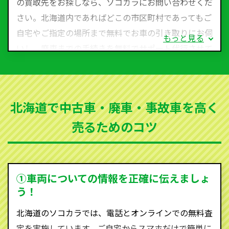
の買取先をお探しなら、ソコカラにお問い合わせくだ
さい。北海道内であればどこの市区町村であってもご
自宅やご指定の場所まで無料でお車の引き取りにお伺
もっと見る
いし、廃車までの手続きを無料でサポート代行させて
いただきます。古くなった車・廃車・事故車・故障車
など動かない車、水害車、不動車、乗らなくなってし
まった車、車検が切れて動かすことができない車でも
北海道で中古車・廃車・事故車を高く
買取可能です。
売るためのコツ
ソコカラは世界１１０か国に独自の販売ネットワーク
を持ち、国内に自社物流網、自社ヤードをもっている
ため、中間マージンがかかりません。だから高価買取
を実現し、お客様に利益を還元することができるので
①車両についての情報を正確に伝えましょ
す。
う！
北海道にお住まいであれば、まずはお気軽に（0120-
北海道のソコカラでは、電話とオンラインでの無料査
590-870）までお問い合わせ下さい。
定を実施しています。ご自宅からスマホだけで簡単に