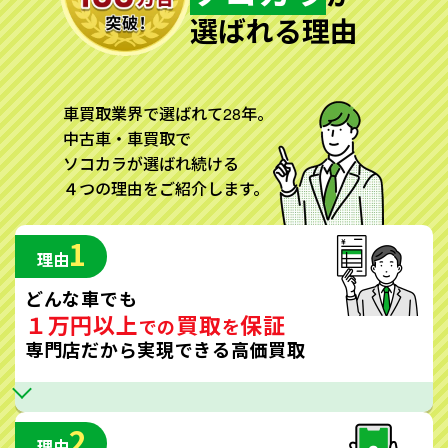
選ばれる理由
車買取業界で選ばれて28年。
中古車・車買取で
ソコカラが選ばれ続ける
４つの理由をご紹介します。
1
理由
どんな車でも
１万円以上
買取
保証
での
を
専門店だから実現できる高価買取
2
理由