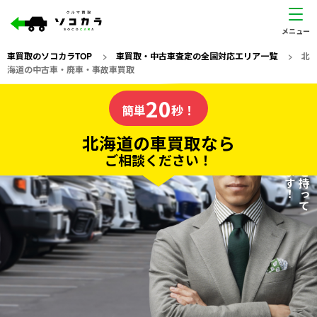
車買取のソコカラTOP
>
車買取・中古車査定の全国対応エリア一覧
>
北
海道の中古車・廃車・事故車買取
北海道
20
私たちが責任を持って
の車買取なら
簡単
秒！
査定いたします！
ソコカラの
北海道の車買取なら
ご相談ください！
20
入力完了！
秒で
無料で
カンタンWeb査定
電話か出張か、高い方の査定を提案。
高価買取!
だから
ご依頼いただいたお車を丁寧に査定いたします