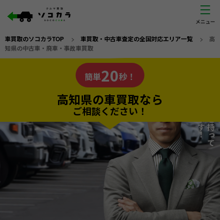
車買取のソコカラTOP
>
車買取・中古車査定の全国対応エリア一覧
>
高
知県の中古車・廃車・事故車買取
高知県
20
私たちが責任を持って
の車買取なら
簡単
秒！
査定いたします！
ソコカラの
高知県の車買取なら
ご相談ください！
20
入力完了！
秒で
無料で
カンタンWeb査定
電話か出張か、高い方の査定を提案。
高価買取!
だから
ご依頼いただいたお車を丁寧に査定いたします