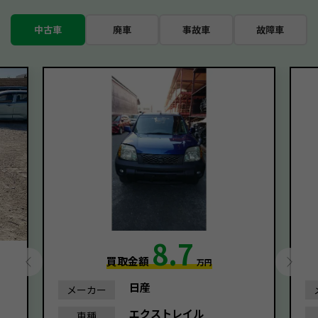
中古車
廃車
事故車
故障車
8.7
買取金額
万円
日産
メーカー
エクストレイル
車種