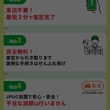
来店不要！
最短３分
査定完了
で
3
理由
完全無料！
査定から引き取りまで
面倒な手続きはぜんぶ丸投げ
4
理由
JPUC加盟で安心・安全！
不当な減額
行いません
は