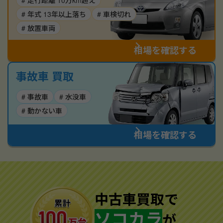
# 走行距離 10万km超え
# 年式 13年以上落ち
# 車検切れ
# 放置車両
相場を確認する
事故車 買取
# 事故車
# 水没車
# 動かない車
相場を確認する
中古車買取で
ソコカラ
が