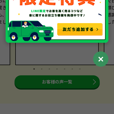
らに
きました。売却手続きも迅速かつ丁
で
驚き
寧でした。おかげさまで、売却に関
顔
も、
する全ての過程において大満足です。
感
まし
本当にありがとうございました。
し
。
✕
お客様の声一覧