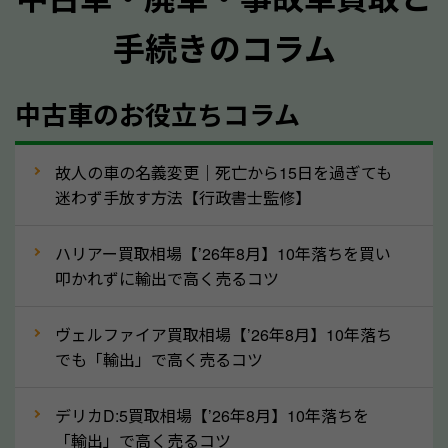
手続きのコラム
メーカー／車種
年式
中古車のお役立ちコラム
型式／グレード
走行距離（例：約〇万キロ）
車検の満了日
故人の車の名義変更｜死亡から15日を過ぎても
迷わず手放す方法【行政書士監修】
内装や外装の状態
上記の情報を正確にお伝えいただくことで、正確な査
ハリアー買取相場【’26年8月】10年落ちを買い
定を行い高価買取価格をつけやすくなります。
叩かれずに輸出で高く売るコツ
②自動車税の還付金は早く売るほど多く返
ヴェルファイア買取相場【’26年8月】10年落ち
ってきます！
でも「輸出」で高く売るコツ
自動車税の還付金は、先に年払いしていた自動車税が
月割りで返還されるものです。ですから、自動車税の
デリカD:5買取相場【’26年8月】10年落ちを
「輸出」で高く売るコツ
還付金は早めに売却するほど多く還付されます。不要