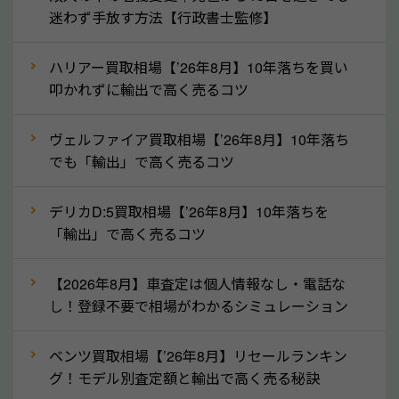
産車は高く買取が可能です。「廃車＝買取できない」
迷わず手放す方法【行政書士監修】
というイメージがありますが、高知県の「ソコカラ」
なら廃車の車も適正価格で買取できます。他社で買取
ハリアー買取相場【’26年8月】10年落ちを買い
拒否となった車も価格がつく可能性があるので、諦め
叩かれずに輸出で高く売るコツ
ずに高知県の「ソコカラ」にご相談ください。古い車
ヴェルファイア買取相場【’26年8月】10年落ち
でも高価買取が可能なケースは珍しくないため、まず
でも「輸出」で高く売るコツ
はWebで簡単にできる無料査定をお試しください。
実際の買取実績を、車のメーカーや状態ごとに「買取
デリカD:5買取相場【’26年8月】10年落ちを
実績」で確認できます。
「輸出」で高く売るコツ
⑤車内の簡単な清掃で買取価格アップも！
【2026年8月】車査定は個人情報なし・電話な
しばらく乗っていない車は、車内のシートや座席の下
し！登録不要で相場がわかるシミュレーション
が汚れていることも多いです。シミや汚れが付着して
いると、買取査定時に影響する可能性も考えられま
ベンツ買取相場【’26年8月】リセールランキン
す。車内の汚れは簡単な清掃だけで取り除けることも
グ！モデル別査定額と輸出で高く売る秘訣
多いため、査定前にチェックして、清掃をしておくの