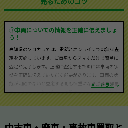
売るためのコツ
ソコカラは世界１１０か国に独自の販売ネットワーク
を持ち、国内に自社物流網、自社ヤードをもっている
ため、中間マージンがかかりません。だから高価買取
を実現し、お客様に利益を還元することができるので
①車両についての情報を正確に伝えましょ
す。
う！
高知県にお住まいであれば、まずはお気軽に（0120-
高知県のソコカラでは、電話とオンラインでの無料査
590-870）までお問い合わせ下さい。
定を実施しています。ご自宅からスマホだけで簡単に
査定・ご相談・見積もりはすべて無料で行います。安
査定が完了します。正確に査定するためには車両の状
心してお問い合わせください。
態を正確に伝えていただく必要があります。車両の状
態が明確でないと査定する側も慎重にならざるを得ま
もっと見る
せん。廃車・事故車査定する際はできるだけ車検証を
ご準備ください。車検証があることで車両状態や年式
を正確に把握し、査定することができるため、査定価
格が上がりやすくなります。廃車・事故車査定の際に
中古車・廃車・事故車買取と
質問させていただく内容は以下の通りとなります。