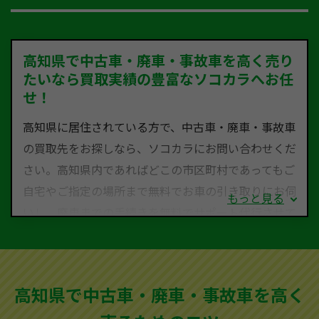
高知県で中古車・廃車・事故車を高く売り
たいなら買取実績の豊富なソコカラへお任
せ！
高知県に居住されている方で、中古車・廃車・事故車
の買取先をお探しなら、ソコカラにお問い合わせくだ
さい。高知県内であればどこの市区町村であってもご
自宅やご指定の場所まで無料でお車の引き取りにお伺
もっと見る
いし、廃車までの手続きを無料でサポート代行させて
いただきます。古くなった車・廃車・事故車・故障車
など動かない車、水害車、不動車、乗らなくなってし
まった車、車検が切れて動かすことができない車でも
高知県で中古車・廃車・事故車を高く
買取可能です。