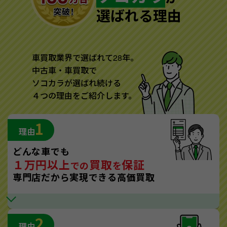
選ばれる理由
車買取業界で選ばれて28年。
中古車・車買取で
ソコカラが選ばれ続ける
４つの理由をご紹介します。
1
理由
どんな車でも
１万円以上
買取
保証
での
を
専門店だから実現できる高価買取
2
理由