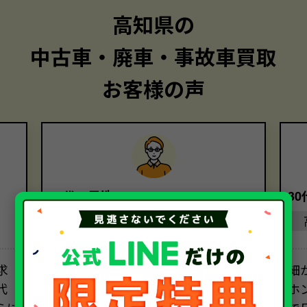
高知県の
中古車・廃車・事故車買取
お客様の声
40代・男性
3
高知県
求
担当者の方の電話対応は素晴らし
細
代
く、安心してお取引を進めることがで
ホ