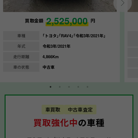
2,525,000
買取金額
円
車種
｢トヨタ｣｢RAV4｣｢令和3年/2021年｣
年式
令和3年/2021年
走行距離
4,866Km
車の状態
中古車
車買取
中古車査定
買取強化中
の車種