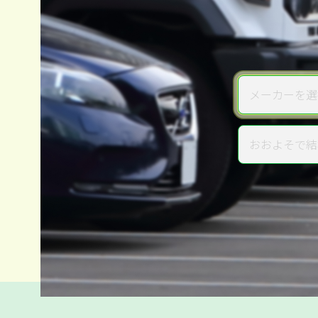
メーカーを選
メーカー
おおよそで結
年式
電話か出張か、高い方の査定を
高価買取
だから