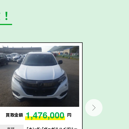
数！
1,476,000
買取金額
円
買取金額
車種
｢ホンダ｣｢ヴェゼルハイブリッ
車種