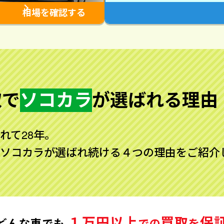
相場を確認する
取で
ソコカラ
が
選ばれる理由
れて28年。
ソコカラが選ばれ続ける４つの理由をご紹介
１万円以上
買取
保
どんな車でも
での
を