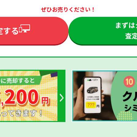
ぜひお売りください！
まずは
定する
査