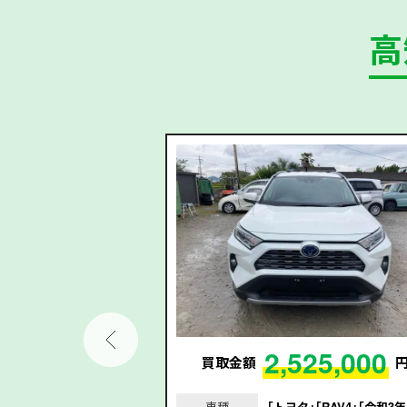
高
78,000
2,525,000
円
買取金額
｢シエンタ｣｢平成29
車種
｢トヨタ｣｢RAV4｣｢令和3年/