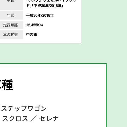
ド｣｢平成30年/2018年｣
成
年式
平成30年/2018年
年式
平
走行距離
12,455Km
走行距離
2
車の状態
中古車
車の状態
車種
ステップワゴン
リスクロス ／
セレナ