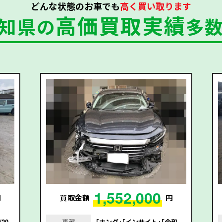
どんな状態のお車でも
高く買い取ります
高価買取実績
知県の
多
1,552,000
円
買取金額
円
20
車種
｢ホンダ｣｢インサイト｣｢令和