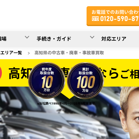
相場
手続き・ガイド
対応エリア
応エリア一覧
>
高知県の中古車・廃車・事故車買取
高知県の車買取なら
ご
なら
※当社調べ1998年4月～2025年3月末まで
20
入力完了！
秒で