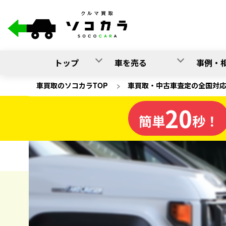
トップ
車を売る
事例・
車買取のソコカラTOP
>
車買取・中古車査定の全国対
20
高知県
簡単
秒！
の車買取
ソコカラの