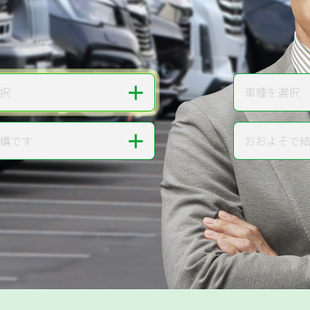
無料で
カンタンWeb査定
ご依頼いただいたお車を丁寧に査定いたします
＋
択
車種を選択
車種
＋
構です
おおよそで
走行距離
提案。
!
無料で査定する