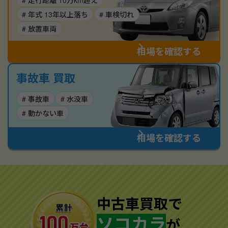
# 走行距離 10万km超え
# 年式 13年以上落ち
# 車検切れ
# 放置車両
相場を確認する
事故車 買取
# 事故車
# 水没車
# 動かない車
相場を確認する
中古車買取で
ソコカラ
が