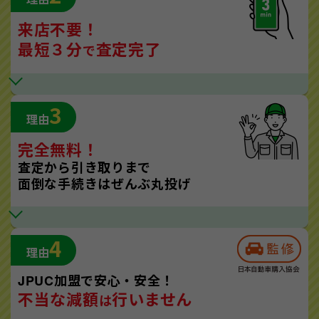
来店不要！
最短３分
査定完了
で
3
理由
完全無料！
査定から引き取りまで
面倒な手続きはぜんぶ丸投げ
4
理由
JPUC加盟で安心・安全！
不当な減額
行いません
は