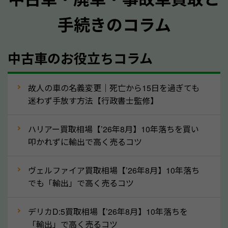
手続きのコラム
メーカー／車種
年式
中古車のお役立ちコラム
型式／グレード
走行距離（例：約〇万キロ）
車検の満了日
故人の車の名義変更｜死亡から15日を過ぎても
迷わず手放す方法【行政書士監修】
内装や外装の状態
上記の情報を正確にお伝えいただくことで、正確な査
ハリアー買取相場【’26年8月】10年落ちを買い
定を行い高価買取価格をつけやすくなります。
叩かれずに輸出で高く売るコツ
②自動車税の還付金は早く売るほど多く返
ヴェルファイア買取相場【’26年8月】10年落ち
ってきます！
でも「輸出」で高く売るコツ
自動車税の還付金は、先に年払いしていた自動車税が
月割りで返還されるものです。ですから、自動車税の
デリカD:5買取相場【’26年8月】10年落ちを
「輸出」で高く売るコツ
還付金は早めに売却するほど多く還付されます。不要