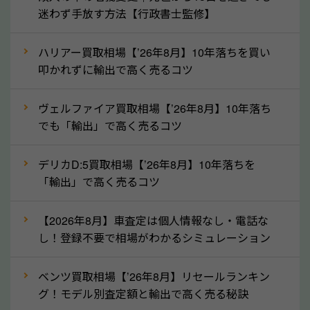
産車は高く買取が可能です。「廃車＝買取できない」
迷わず手放す方法【行政書士監修】
というイメージがありますが、高知県の「ソコカラ」
なら廃車の車も適正価格で買取できます。他社で買取
ハリアー買取相場【’26年8月】10年落ちを買い
拒否となった車も価格がつく可能性があるので、諦め
叩かれずに輸出で高く売るコツ
ずに高知県の「ソコカラ」にご相談ください。古い車
ヴェルファイア買取相場【’26年8月】10年落ち
でも高価買取が可能なケースは珍しくないため、まず
でも「輸出」で高く売るコツ
はWebで簡単にできる無料査定をお試しください。
実際の買取実績を、車のメーカーや状態ごとに「買取
デリカD:5買取相場【’26年8月】10年落ちを
実績」で確認できます。
「輸出」で高く売るコツ
⑤車内の簡単な清掃で買取価格アップも！
【2026年8月】車査定は個人情報なし・電話な
しばらく乗っていない車は、車内のシートや座席の下
し！登録不要で相場がわかるシミュレーション
が汚れていることも多いです。シミや汚れが付着して
いると、買取査定時に影響する可能性も考えられま
ベンツ買取相場【’26年8月】リセールランキン
す。車内の汚れは簡単な清掃だけで取り除けることも
グ！モデル別査定額と輸出で高く売る秘訣
多いため、査定前にチェックして、清掃をしておくの