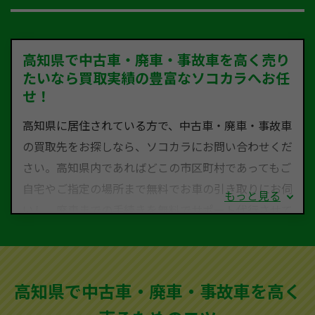
高知県で中古車・廃車・事故車を高く売り
たいなら買取実績の豊富なソコカラへお任
せ！
高知県に居住されている方で、中古車・廃車・事故車
の買取先をお探しなら、ソコカラにお問い合わせくだ
さい。高知県内であればどこの市区町村であってもご
自宅やご指定の場所まで無料でお車の引き取りにお伺
もっと見る
いし、廃車までの手続きを無料でサポート代行させて
いただきます。古くなった車・廃車・事故車・故障車
など動かない車、水害車、不動車、乗らなくなってし
まった車、車検が切れて動かすことができない車でも
高知県で中古車・廃車・事故車を高く
買取可能です。