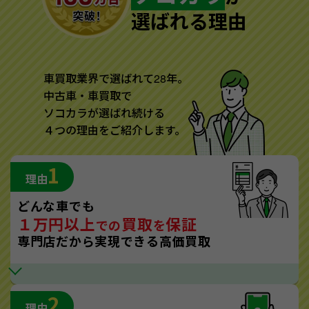
選ばれる理由
車買取業界で選ばれて28年。
中古車・車買取で
ソコカラが選ばれ続ける
４つの理由をご紹介します。
1
理由
どんな車でも
１万円以上
買取
保証
での
を
専門店だから実現できる高価買取
2
理由