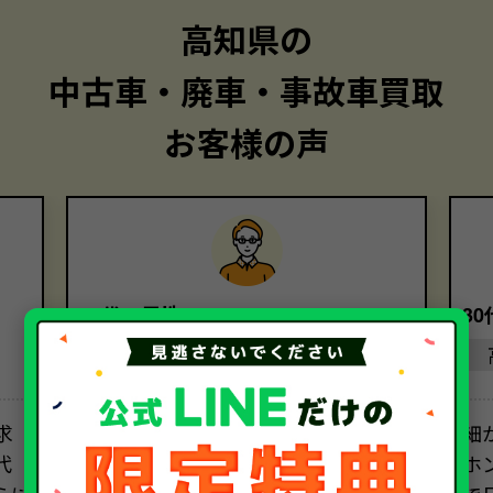
高知県の
中古車・廃車・事故車買取
お客様の声
40代・男性
3
高知県
求
担当者の方の電話対応は素晴らし
細
代
く、安心してお取引を進めることがで
ホ