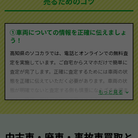
売るためのコツ
ソコカラは世界１１０か国に独自の販売ネットワーク
を持ち、国内に自社物流網、自社ヤードをもっている
ため、中間マージンがかかりません。だから高価買取
を実現し、お客様に利益を還元することができるので
①車両についての情報を正確に伝えましょ
す。
う！
高知県にお住まいであれば、まずはお気軽に（0120-
高知県のソコカラでは、電話とオンラインでの無料査
590-870）までお問い合わせ下さい。
定を実施しています。ご自宅からスマホだけで簡単に
査定・ご相談・見積もりはすべて無料で行います。安
査定が完了します。正確に査定するためには車両の状
心してお問い合わせください。
態を正確に伝えていただく必要があります。車両の状
態が明確でないと査定する側も慎重にならざるを得ま
もっと見る
せん。廃車・事故車査定する際はできるだけ車検証を
ご準備ください。車検証があることで車両状態や年式
を正確に把握し、査定することができるため、査定価
格が上がりやすくなります。廃車・事故車査定の際に
中古車・廃車・事故車買取と
質問させていただく内容は以下の通りとなります。