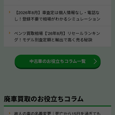
な車は早めに廃車手続きをしたほうが良いでしょう。
【2026年8月】車査定は個人情報なし・電話な
し！登録不要で相場がわかるシミュレーション
③自動車税の還付金の扱いについて確認し
ましょう！
ベンツ買取相場【’26年8月】リセールランキン
車を廃車にすると、自動車税の還付金を受け取ること
グ！モデル別査定額と輸出で高く売る秘訣
ができる場合があります。廃車買取業者の中には、還
付金をお客様に返還しない業者もあります。廃車査定
中古車のお役立ちコラム一覧
をする際には、自動車税の還付金の返還があるかどう
かを確認するようにしてください。高知県のソコカラ
では、自動車税の還付金をお客様に返還しております
のでご安心ください。
④人気の車種は廃車でも高価買取が可能！
廃車買取のお役立ちコラム
人気の車種は廃車の状態でも、高価買取が可能です。
特にスポーツカー・トラックのほか、海外で人気の国
故人の車の名義変更｜死亡から15日を過ぎても