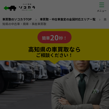
車買取のソコカラTOP
>
車買取・中古車査定の全国対応エリア一覧
>
高
知県の中古車・廃車・事故車買取
高知県
20
私たちが責任を持って
の車買取なら
簡単
秒！
査定いたします！
ソコカラの
高知県の車買取なら
ご相談ください！
20
入力完了！
秒で
無料で
カンタンWeb査定
電話か出張か、高い方の査定を提案。
高価買取!
だから
ご依頼いただいたお車を丁寧に査定いたします