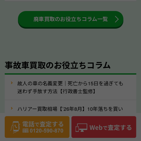
も高く売るためのコツです。洗車に関しては、特別に
大きな汚れがない限り必要はありません。査定に影響
廃車買取のお役立ちコラム一覧
するケースは少ないため、そのままお持ちいただいて
も大丈夫です。また、傷や破損がある場合、事前に修
理して査定する方法もあります。しかし、修理によっ
て上がる査定金額よりも、修理費用が高くなることも
事故車買取のお役立ちコラム
あるため、まずは高知県のソコカラへ車の状態につい
てお気軽にご相談ください。
⑥車の需要が高まるタイミングで売るのも
故人の車の名義変更｜死亡から15日を過ぎても
高価買取のポイント！
迷わず手放す方法【行政書士監修】
車を高く売るのなら、需要の高いタイミングを狙って
ハリアー買取相場【’26年8月】10年落ちを買い
買取依頼をするのもポイントです。車にも需要の高い
叩かれずに輸出で高く売るコツ
時期と低い時期があり、低い時期だと査定金額が抑え
めになる可能性もあります。逆に需要が高い時期であ
ヴェルファイア買取相場【’26年8月】10年落ち