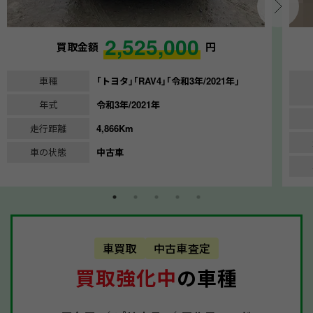
2,525,000
買取金額
円
車種
｢トヨタ｣｢RAV4｣｢令和3年/2021年｣
年式
令和3年/2021年
走行距離
4,866Km
車の状態
中古車
車買取
中古車査定
買取強化中
の車種