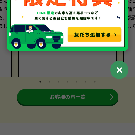
らに
きました。売却手続きも迅速かつ丁
で
驚き
寧でした。おかげさまで、売却に関
顔
も、
する全ての過程において大満足です。
感
まし
本当にありがとうございました。
し
。
✕
お客様の声一覧