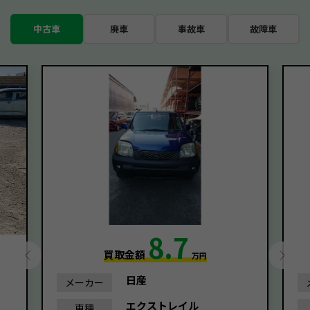
中古車
廃車
事故車
故障車
8.7
買取金額
万円
日産
メーカー
エクストレイル
車種