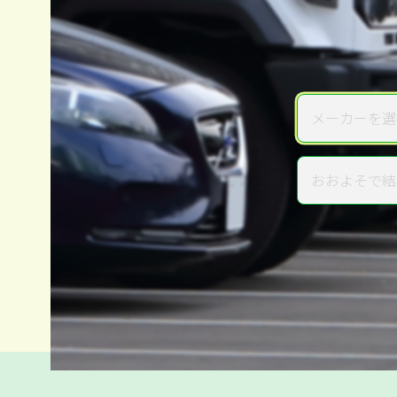
メーカーを選
メーカー
おおよそで結
年式
電話か出張か、高い方の査定を
高価買取
だから