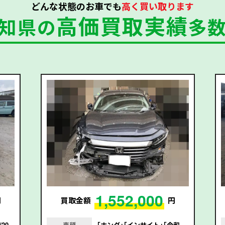
どんな状態のお車でも
高く買い取ります
高価買取実績
知県の
多
1,552,000
円
買取金額
円
20
車種
｢ホンダ｣｢インサイト｣｢令和