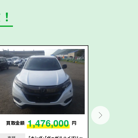
数！
1,476,000
買取金額
円
買取金額
車種
｢ホンダ｣｢ヴェゼルハイブリッ
車種