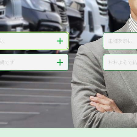
無料で
カンタンWeb査定
ご依頼いただいたお車を丁寧に査定いたします
＋
択
車種を選択
車種
＋
構です
おおよそで
走行距離
提案。
!
無料で査定する