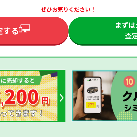
ぜひお売りください！
まずは
定する
査