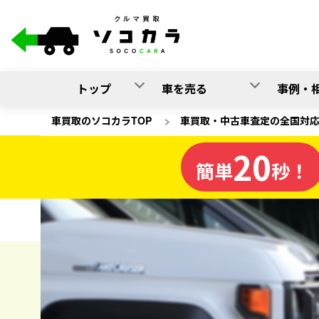
トップ
車を売る
事例・
車買取のソコカラTOP
>
車買取・中古車査定の全国対
20
高知県
簡単
秒！
の車買取
ソコカラの