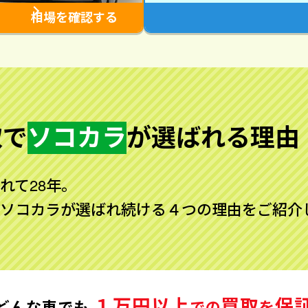
相場を確認する
取で
ソコカラ
が
選ばれる理由
れて28年。
ソコカラが選ばれ続ける４つの理由をご紹介
１万円以上
買取
保
どんな車でも
での
を