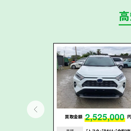
高
78,000
2,525,000
円
買取金額
｢シエンタ｣｢平成29
車種
｢トヨタ｣｢RAV4｣｢令和3年/