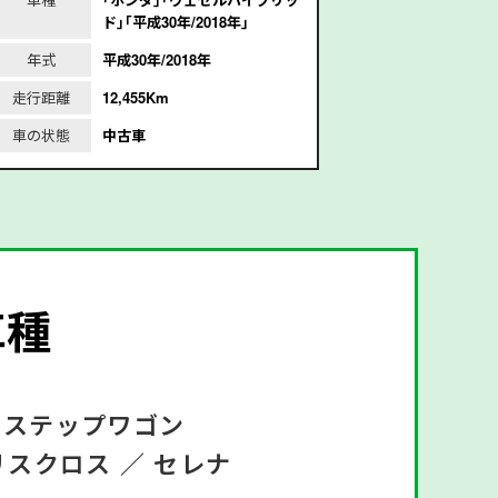
ド｣｢平成30年/2018年｣
成
年式
平成30年/2018年
年式
平
走行距離
12,455Km
走行距離
2
車の状態
中古車
車の状態
車種
ステップワゴン
リスクロス ／
セレナ