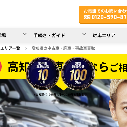
相場
手続き・ガイド
対応エリア
応エリア一覧
>
高知県の中古車・廃車・事故車買取
高知県の車買取なら
ご
なら
※当社調べ1998年4月～2025年3月末まで
20
入力完了！
秒で