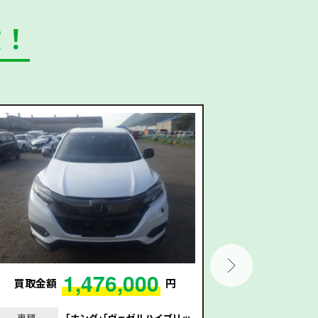
数！
1,476,000
買取金額
円
買取金額
車種
｢ホンダ｣｢ヴェゼルハイブリッ
車種