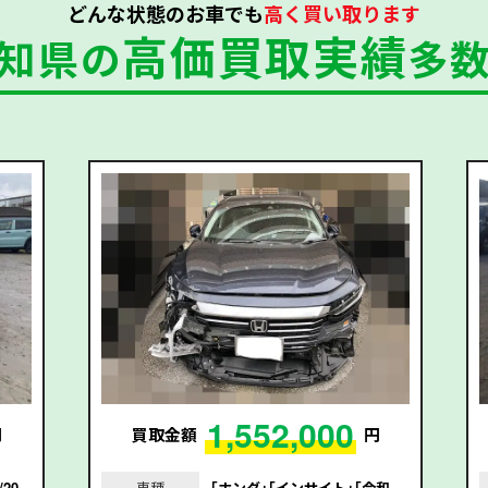
どんな状態のお車でも
高く買い取ります
高価買取実績
知県の
多
1,552,000
円
買取金額
円
20
車種
｢ホンダ｣｢インサイト｣｢令和