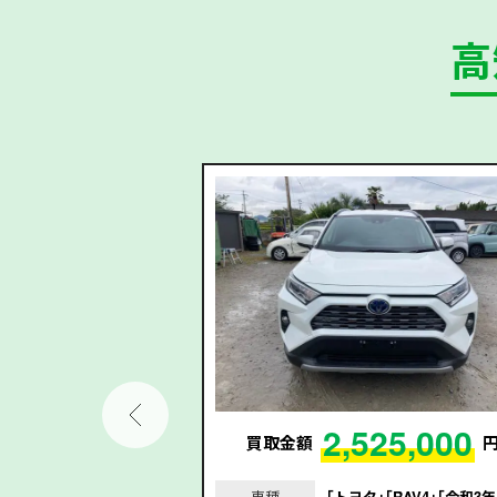
高
78,000
2,525,000
円
買取金額
｢シエンタ｣｢平成29
車種
｢トヨタ｣｢RAV4｣｢令和3年/