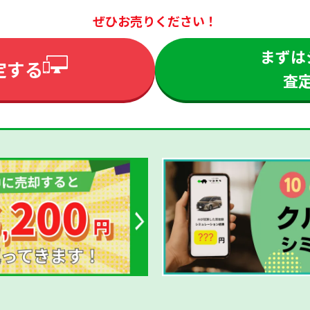
ぜひお売りください！
まずは
定する
査