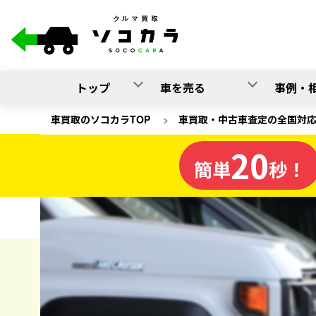
トップ
車を売る
事例・
車買取のソコカラTOP
>
車買取・中古車査定の全国対
20
高知県
簡単
秒！
の車買取
ソコカラの