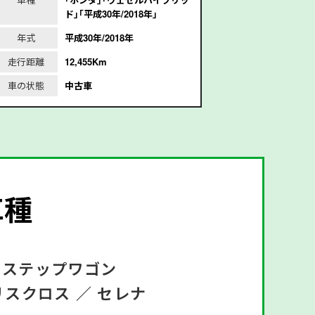
ド｣｢平成30年/2018年｣
成
年式
平成30年/2018年
年式
平
走行距離
12,455Km
走行距離
2
車の状態
中古車
車の状態
車種
ステップワゴン
リスクロス ／
セレナ