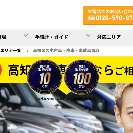
相場
手続き・ガイド
対応エリア
応エリア一覧
>
高知県の中古車・廃車・事故車買取
高知県の車買取なら
ご
なら
※当社調べ1998年4月～2025年3月末まで
20
入力完了！
秒で