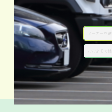
メーカーを選
メーカー
おおよそで結
年式
電話か出張か、高い方の査定を
高価買取
だから