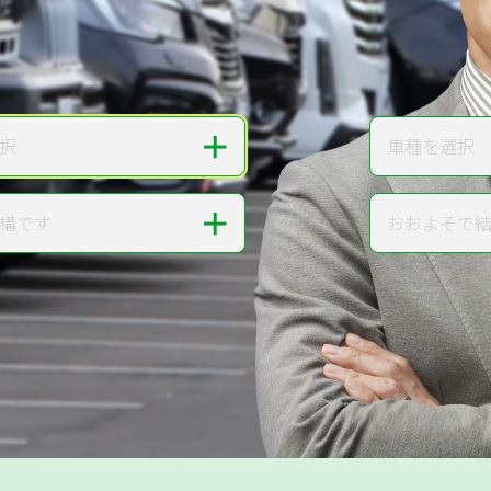
無料で
カンタンWeb査定
ご依頼いただいたお車を丁寧に査定いたします
＋
択
車種を選択
車種
＋
構です
おおよそで
走行距離
提案。
!
無料で査定する