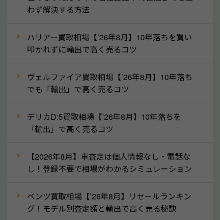
産車は高く買取が可能です。「廃車＝買取できない」
わず解決する方法
というイメージがありますが、高知県の「ソコカラ」
なら廃車の車も適正価格で買取できます。他社で買取
ハリアー買取相場【’26年8月】10年落ちを買い
拒否となった車も価格がつく可能性があるので、諦め
叩かれずに輸出で高く売るコツ
ずに高知県の「ソコカラ」にご相談ください。古い車
ヴェルファイア買取相場【’26年8月】10年落ち
でも高価買取が可能なケースは珍しくないため、まず
でも「輸出」で高く売るコツ
はWebで簡単にできる無料査定をお試しください。
実際の買取実績を、車のメーカーや状態ごとに「買取
デリカD:5買取相場【’26年8月】10年落ちを
実績」で確認できます。
「輸出」で高く売るコツ
⑤車内の簡単な清掃で買取価格アップも！
【2026年8月】車査定は個人情報なし・電話な
しばらく乗っていない車は、車内のシートや座席の下
し！登録不要で相場がわかるシミュレーション
が汚れていることも多いです。シミや汚れが付着して
いると、買取査定時に影響する可能性も考えられま
ベンツ買取相場【’26年8月】リセールランキン
す。車内の汚れは簡単な清掃だけで取り除けることも
グ！モデル別査定額と輸出で高く売る秘訣
多いため、査定前にチェックして、清掃をしておくの