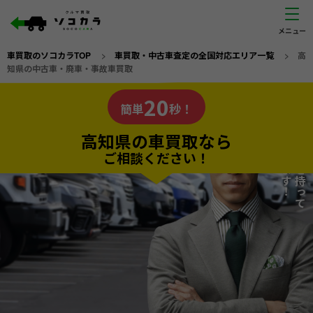
車買取のソコカラTOP
>
車買取・中古車査定の全国対応エリア一覧
>
高
知県の中古車・廃車・事故車買取
高知県
20
私たちが責任を持って
の車買取なら
簡単
秒！
査定いたします！
ソコカラの
高知県の車買取なら
ご相談ください！
20
入力完了！
秒で
無料で
カンタンWeb査定
電話か出張か、高い方の査定を提案。
高価買取!
だから
ご依頼いただいたお車を丁寧に査定いたします