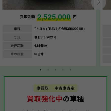
2,525,000
買取金額
円
車種
｢トヨタ｣｢RAV4｣｢令和3年/2021年｣
年式
令和3年/2021年
走行距離
4,866Km
車の状態
中古車
車買取
中古車査定
買取強化中
の車種