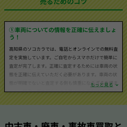
売るためのコツ
ソコカラは世界１１０か国に独自の販売ネットワーク
を持ち、国内に自社物流網、自社ヤードをもっている
ため、中間マージンがかかりません。だから高価買取
を実現し、お客様に利益を還元することができるので
①車両についての情報を正確に伝えましょ
す。
う！
高知県にお住まいであれば、まずはお気軽に（0120-
高知県のソコカラでは、電話とオンラインでの無料査
590-870）までお問い合わせ下さい。
定を実施しています。ご自宅からスマホだけで簡単に
査定・ご相談・見積もりはすべて無料で行います。安
査定が完了します。正確に査定するためには車両の状
心してお問い合わせください。
態を正確に伝えていただく必要があります。車両の状
態が明確でないと査定する側も慎重にならざるを得ま
もっと見る
せん。廃車・事故車査定する際はできるだけ車検証を
ご準備ください。車検証があることで車両状態や年式
を正確に把握し、査定することができるため、査定価
格が上がりやすくなります。廃車・事故車査定の際に
中古車・廃車・事故車買取と
質問させていただく内容は以下の通りとなります。