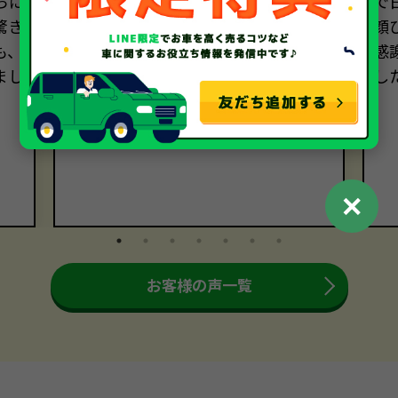
らに
きました。売却手続きも迅速かつ丁
で
驚き
寧でした。おかげさまで、売却に関
顔
も、
する全ての過程において大満足です。
感
まし
本当にありがとうございました。
し
。
✕
お客様の声一覧