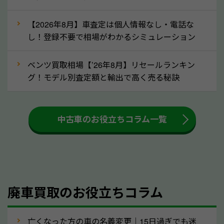
な車は早めに廃車手続きをしたほうが良いでしょう。
【2026年8月】車査定は個人情報なし・電話な
し！登録不要で相場がわかるシミュレーション
③自動車税の還付金の扱いについて確認し
ましょう！
ベンツ買取相場【’26年8月】リセールランキン
車を廃車にすると、自動車税の還付金を受け取ること
グ！モデル別査定額と輸出で高く売る秘訣
ができる場合があります。廃車買取業者の中には、還
付金をお客様に返還しない業者もあります。廃車査定
中古車のお役立ちコラム一覧
をする際には、自動車税の還付金の返還があるかどう
かを確認するようにしてください。高知県のソコカラ
では、自動車税の還付金をお客様に返還しております
のでご安心ください。
④人気の車種は廃車でも高価買取が可能！
廃車買取のお役立ちコラム
人気の車種は廃車の状態でも、高価買取が可能です。
特にスポーツカー・トラックのほか、海外で人気の国
亡くなった方の車の名義変更｜15日過ぎでも迷