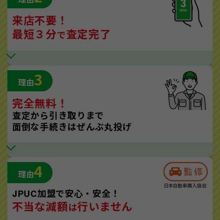
来店不要！
最短３分
査定完了
で
3
理由
完全無料！
査定から引き取りまで
面倒な手続きはぜんぶ丸投げ
4
理由
JPUC加盟で安心・安全！
不当な減額
行いません
は