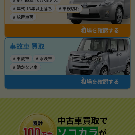
# 走行距離 10万km超え
# 年式 13年以上落ち
# 車検切れ
# 放置車両
相場を確認する
事故車 買取
# 事故車
# 水没車
# 動かない車
相場を確認する
中古車買取で
ソコカラ
が