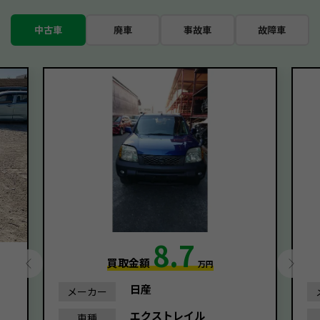
中古車
廃車
事故車
故障車
8.7
買取金額
万円
日産
メーカー
エクストレイル
車種