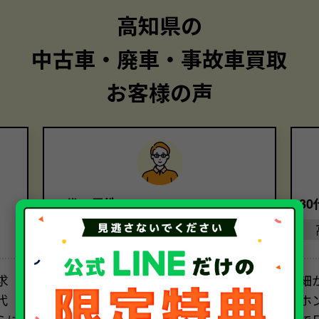
高知県の
中古車・廃車・事故車買取
お客様の声
40代・男性
3
高知県
求
担当者の方の電話対応は素晴らし
細
代
く、安心してお取引を進めることがで
ホ