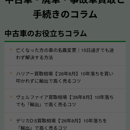
手続きのコラム
メーカー／車種
年式
中古車のお役立ちコラム
型式／グレード
走行距離（例：約〇万キロ）
車検の満了日
亡くなった方の車の名義変更｜15日過ぎでも迷
わず解決する方法
内装や外装の状態
上記の情報を正確にお伝えいただくことで、正確な査
ハリアー買取相場【’26年8月】10年落ちを買い
定を行い高価買取価格をつけやすくなります。
叩かれずに輸出で高く売るコツ
②自動車税の還付金は早く売るほど多く返
ヴェルファイア買取相場【’26年8月】10年落ち
ってきます！
でも「輸出」で高く売るコツ
自動車税の還付金は、先に年払いしていた自動車税が
月割りで返還されるものです。ですから、自動車税の
デリカD:5買取相場【’26年8月】10年落ちを
「輸出」で高く売るコツ
還付金は早めに売却するほど多く還付されます。不要