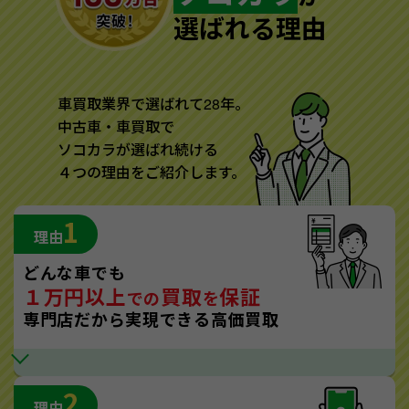
選ばれる理由
車買取業界で選ばれて28年。
中古車・車買取で
ソコカラが選ばれ続ける
４つの理由をご紹介します。
1
理由
どんな車でも
１万円以上
買取
保証
での
を
専門店だから実現できる高価買取
2
理由