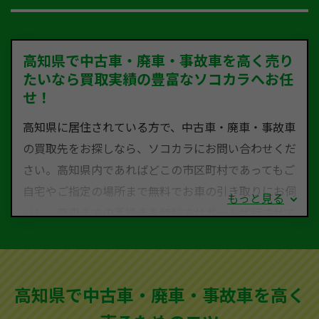
高知県で中古車・廃車・事故車を高く売り
たいなら買取実績の豊富なソコカラへお任
せ！
高知県に居住されている方で、中古車・廃車・事故車
の買取先をお探しなら、ソコカラにお問い合わせくだ
さい。高知県内であればどこの市区町村であってもご
自宅やご指定の場所まで無料でお車の引き取りにお伺
もっと見る
いし、廃車までの手続きを無料でサポート代行させて
いただきます。古くなった車・廃車・事故車・故障車
など動かない車、水害車、不動車、乗らなくなってし
まった車、車検が切れて動かすことができない車でも
高知県で中古車・廃車・事故車を高く
買取可能です。