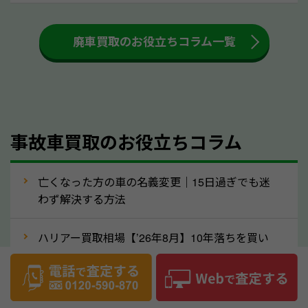
も高く売るためのコツです。洗車に関しては、特別に
大きな汚れがない限り必要はありません。査定に影響
廃車買取のお役立ちコラム一覧
するケースは少ないため、そのままお持ちいただいて
も大丈夫です。また、傷や破損がある場合、事前に修
理して査定する方法もあります。しかし、修理によっ
て上がる査定金額よりも、修理費用が高くなることも
事故車買取のお役立ちコラム
あるため、まずは高知県のソコカラへ車の状態につい
てお気軽にご相談ください。
⑥車の需要が高まるタイミングで売るのも
亡くなった方の車の名義変更｜15日過ぎでも迷
高価買取のポイント！
わず解決する方法
車を高く売るのなら、需要の高いタイミングを狙って
ハリアー買取相場【’26年8月】10年落ちを買い
買取依頼をするのもポイントです。車にも需要の高い
叩かれずに輸出で高く売るコツ
時期と低い時期があり、低い時期だと査定金額が抑え
めになる可能性もあります。逆に需要が高い時期であ
ヴェルファイア買取相場【’26年8月】10年落ち