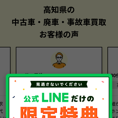
高知県の
中古車・廃車・事故車買取
お客様の声
40代・男性
3
高知県
求
担当者の方の電話対応は素晴らし
細
代
く、安心してお取引を進めることがで
ホ