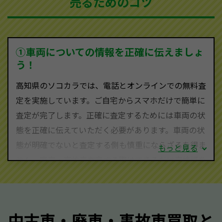
売るためのコツ
ソコカラは世界１１０か国に独自の販売ネットワーク
を持ち、国内に自社物流網、自社ヤードをもっている
ため、中間マージンがかかりません。だから高価買取
を実現し、お客様に利益を還元することができるので
①車両についての情報を正確に伝えましょ
す。
う！
高知県にお住まいであれば、まずはお気軽に（0120-
高知県のソコカラでは、電話とオンラインでの無料査
590-870）までお問い合わせ下さい。
定を実施しています。ご自宅からスマホだけで簡単に
査定・ご相談・見積もりはすべて無料で行います。安
査定が完了します。正確に査定するためには車両の状
心してお問い合わせください。
態を正確に伝えていただく必要があります。車両の状
態が明確でないと査定する側も慎重にならざるを得ま
もっと見る
せん。廃車・事故車査定する際はできるだけ車検証を
ご準備ください。車検証があることで車両状態や年式
を正確に把握し、査定することができるため、査定価
格が上がりやすくなります。廃車・事故車査定の際に
中古車・廃車・事故車買取と
質問させていただく内容は以下の通りとなります。