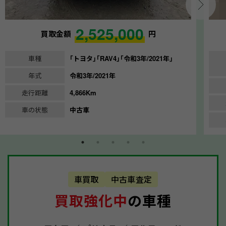
2,525,000
買取金額
円
車種
｢トヨタ｣｢RAV4｣｢令和3年/2021年｣
年式
令和3年/2021年
走行距離
4,866Km
車の状態
中古車
車買取
中古車査定
買取強化中
の車種