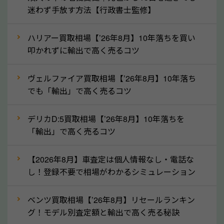
産車は高く買取が可能です。「廃車＝買取できない」
迷わず手放す方法【行政書士監修】
というイメージがありますが、高知県の「ソコカラ」
なら廃車の車も適正価格で買取できます。他社で買取
ハリアー買取相場【’26年8月】10年落ちを買い
拒否となった車も価格がつく可能性があるので、諦め
叩かれずに輸出で高く売るコツ
ずに高知県の「ソコカラ」にご相談ください。古い車
ヴェルファイア買取相場【’26年8月】10年落ち
でも高価買取が可能なケースは珍しくないため、まず
でも「輸出」で高く売るコツ
はWebで簡単にできる無料査定をお試しください。
実際の買取実績を、車のメーカーや状態ごとに「買取
デリカD:5買取相場【’26年8月】10年落ちを
実績」で確認できます。
「輸出」で高く売るコツ
⑤車内の簡単な清掃で買取価格アップも！
【2026年8月】車査定は個人情報なし・電話な
しばらく乗っていない車は、車内のシートや座席の下
し！登録不要で相場がわかるシミュレーション
が汚れていることも多いです。シミや汚れが付着して
いると、買取査定時に影響する可能性も考えられま
ベンツ買取相場【’26年8月】リセールランキン
す。車内の汚れは簡単な清掃だけで取り除けることも
グ！モデル別査定額と輸出で高く売る秘訣
多いため、査定前にチェックして、清掃をしておくの