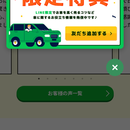
らに
きました。売却手続きも迅速かつ丁
で
驚き
寧でした。おかげさまで、売却に関
顔
も、
する全ての過程において大満足です。
感
まし
本当にありがとうございました。
し
。
✕
お客様の声一覧