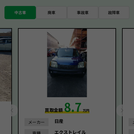
中古車
廃車
事故車
故障車
8.7
買取金額
万円
日産
メーカー
エクストレイル
車種