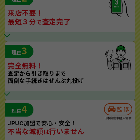
来店不要！
最短３分
査定完了
で
3
理由
完全無料！
査定から引き取りまで
面倒な手続きはぜんぶ丸投げ
4
理由
JPUC加盟で安心・安全！
不当な減額
行いません
は