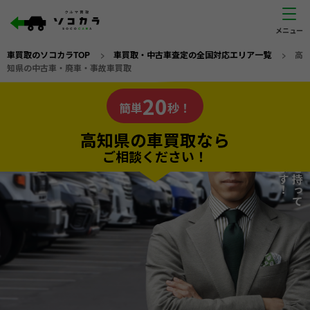
車買取のソコカラTOP
>
車買取・中古車査定の全国対応エリア一覧
>
高
知県の中古車・廃車・事故車買取
高知県
20
私たちが責任を持って
の車買取なら
簡単
秒！
査定いたします！
ソコカラの
高知県の車買取なら
ご相談ください！
20
入力完了！
秒で
無料で
カンタンWeb査定
電話か出張か、高い方の査定を提案。
高価買取!
だから
ご依頼いただいたお車を丁寧に査定いたします