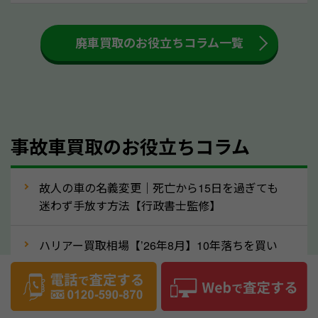
も高く売るためのコツです。洗車に関しては、特別に
大きな汚れがない限り必要はありません。査定に影響
廃車買取のお役立ちコラム一覧
するケースは少ないため、そのままお持ちいただいて
も大丈夫です。また、傷や破損がある場合、事前に修
理して査定する方法もあります。しかし、修理によっ
て上がる査定金額よりも、修理費用が高くなることも
事故車買取のお役立ちコラム
あるため、まずは高知県のソコカラへ車の状態につい
てお気軽にご相談ください。
⑥車の需要が高まるタイミングで売るのも
故人の車の名義変更｜死亡から15日を過ぎても
高価買取のポイント！
迷わず手放す方法【行政書士監修】
車を高く売るのなら、需要の高いタイミングを狙って
ハリアー買取相場【’26年8月】10年落ちを買い
買取依頼をするのもポイントです。車にも需要の高い
叩かれずに輸出で高く売るコツ
時期と低い時期があり、低い時期だと査定金額が抑え
めになる可能性もあります。逆に需要が高い時期であ
ヴェルファイア買取相場【’26年8月】10年落ち