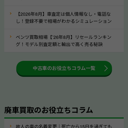
な車は早めに廃車手続きをしたほうが良いでしょう。
【2026年8月】車査定は個人情報なし・電話な
し！登録不要で相場がわかるシミュレーション
③自動車税の還付金の扱いについて確認し
ましょう！
ベンツ買取相場【’26年8月】リセールランキン
車を廃車にすると、自動車税の還付金を受け取ること
グ！モデル別査定額と輸出で高く売る秘訣
ができる場合があります。廃車買取業者の中には、還
付金をお客様に返還しない業者もあります。廃車査定
中古車のお役立ちコラム一覧
をする際には、自動車税の還付金の返還があるかどう
かを確認するようにしてください。高知県のソコカラ
では、自動車税の還付金をお客様に返還しております
のでご安心ください。
④人気の車種は廃車でも高価買取が可能！
廃車買取のお役立ちコラム
人気の車種は廃車の状態でも、高価買取が可能です。
特にスポーツカー・トラックのほか、海外で人気の国
故人の車の名義変更｜死亡から15日を過ぎても