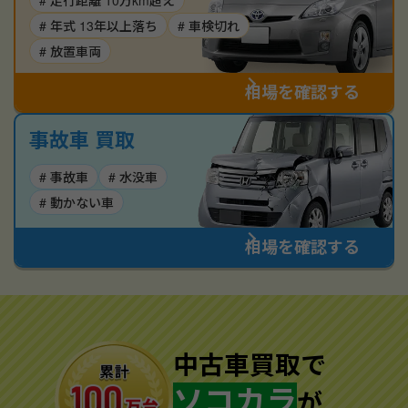
# 走行距離 10万km超え
# 年式 13年以上落ち
# 車検切れ
# 放置車両
相場を確認する
事故車 買取
# 事故車
# 水没車
# 動かない車
相場を確認する
中古車買取で
ソコカラ
が