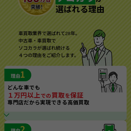
選ばれる理由
車買取業界で選ばれて28年。
中古車・車買取で
ソコカラが選ばれ続ける
４つの理由をご紹介します。
1
理由
どんな車でも
１万円以上
買取
保証
での
を
専門店だから実現できる高価買取
2
理由