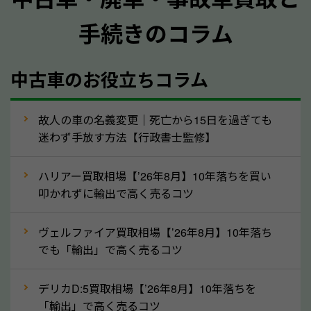
手続きのコラム
メーカー／車種
年式
中古車のお役立ちコラム
型式／グレード
走行距離（例：約〇万キロ）
車検の満了日
故人の車の名義変更｜死亡から15日を過ぎても
迷わず手放す方法【行政書士監修】
内装や外装の状態
上記の情報を正確にお伝えいただくことで、正確な査
ハリアー買取相場【’26年8月】10年落ちを買い
定を行い高価買取価格をつけやすくなります。
叩かれずに輸出で高く売るコツ
②自動車税の還付金は早く売るほど多く返
ヴェルファイア買取相場【’26年8月】10年落ち
ってきます！
でも「輸出」で高く売るコツ
自動車税の還付金は、先に年払いしていた自動車税が
月割りで返還されるものです。ですから、自動車税の
デリカD:5買取相場【’26年8月】10年落ちを
「輸出」で高く売るコツ
還付金は早めに売却するほど多く還付されます。不要