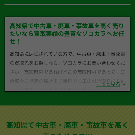
高知県で中古車・廃車・事故車を高く売り
たいなら買取実績の豊富なソコカラへお任
せ！
高知県に居住されている方で、中古車・廃車・事故車
の買取先をお探しなら、ソコカラにお問い合わせくだ
さい。高知県内であればどこの市区町村であってもご
自宅やご指定の場所まで無料でお車の引き取りにお伺
もっと見る
いし、廃車までの手続きを無料でサポート代行させて
いただきます。古くなった車・廃車・事故車・故障車
など動かない車、水害車、不動車、乗らなくなってし
まった車、車検が切れて動かすことができない車でも
高知県で中古車・廃車・事故車を高く
買取可能です。