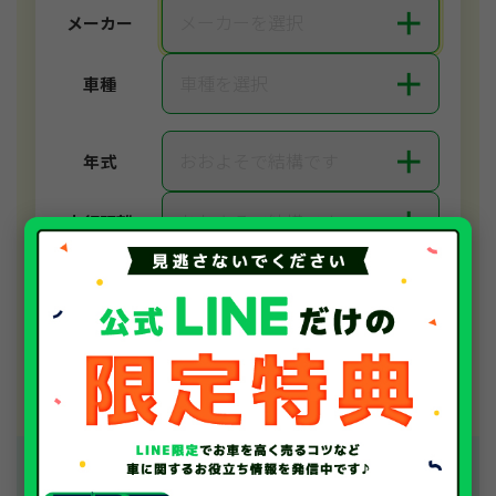
＋
メーカーを選択
メーカー
＋
車種を選択
車種
＋
おおよそで結構です
年式
＋
おおよそで結構です
走行距離
無料で査定する