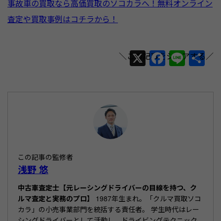
事故車の買取なら高価買取のソコカラへ！無料オンライン
査定や買取事例はコチラから！
X
F
Li
共
a
n
有
c
e
e
b
o
o
この記事の監修者
k
浅野 悠
中古車査定士【元レーシングドライバーの目線を持つ、ク
ルマ査定と実務のプロ】
1987年生まれ。「クルマ買取ソコ
カラ」の小売事業部門を統括する責任者。 学生時代はレー
シングドライバーとして活動し、ドライビングテクニック