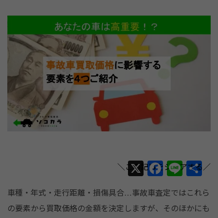
X
F
Li
共
a
n
有
車種・年式・走行距離・損傷具合…事故車査定ではこれら
c
e
の要素から買取価格の金額を決定しますが、そのほかにも
e