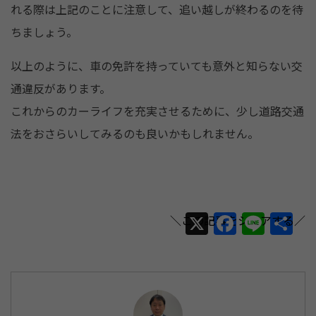
れる際は上記のことに注意して、追い越しが終わるのを待
ちましょう。
以上のように、車の免許を持っていても意外と知らない交
通違反があります。
これからのカーライフを充実させるために、少し道路交通
法をおさらいしてみるのも良いかもしれません。
X
F
Li
共
a
n
有
c
e
e
b