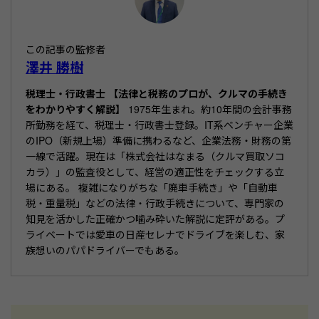
o
o
この記事の監修者
k
澤井 勝樹
税理士・行政書士 【法律と税務のプロが、クルマの手続き
をわかりやすく解説】
1975年生まれ。約10年間の会計事務
所勤務を経て、税理士・行政書士登録。IT系ベンチャー企業
のIPO（新規上場）準備に携わるなど、企業法務・財務の第
一線で活躍。現在は「株式会社はなまる（クルマ買取ソコ
カラ）」の監査役として、経営の適正性をチェックする立
場にある。 複雑になりがちな「廃車手続き」や「自動車
税・重量税」などの法律・行政手続きについて、専門家の
知見を活かした正確かつ噛み砕いた解説に定評がある。プ
ライベートでは愛車の日産セレナでドライブを楽しむ、家
族想いのパパドライバーでもある。