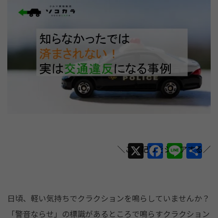
X
F
Li
共
a
n
有
c
e
e
日頃、軽い気持ちでクラクションを鳴らしていませんか？
b
「警音ならせ」の標識があるところで鳴らすクラクション