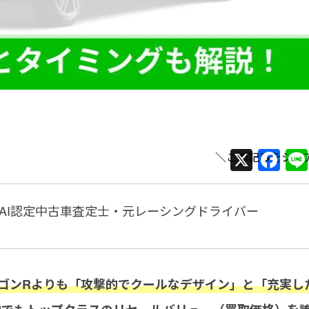
X
F
a
c
AI認定中古車査定士・元レーシングドライバー
e
b
o
ゴンRよりも「攻撃的でクールなデザイン」と「充実し
o