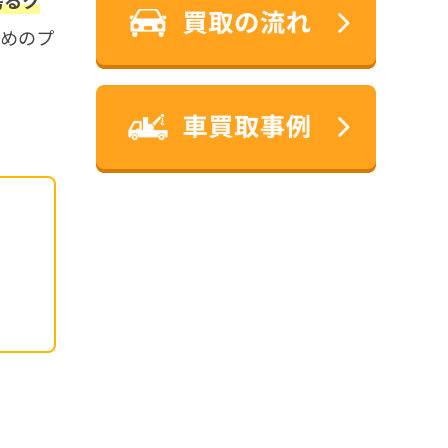
誇るク
ためのプ