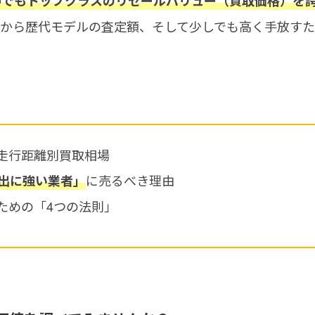
k
中でもトップクラスのリセールバリュー（買取価格）を
場から歴代モデルの査定額、そして少しでも高く手放す
走行距離別買取相場
に売るべき理由
出に強い業者」
ための「4つの法則」