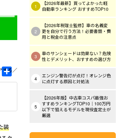
【2026年最新】買ってよかった軽
自動車ランキング おすすめTOP10
【2026年税理士監修】車の名義変
更を自分で行う方法！必要書類・費
用と税金の注意点
車のサンシェードは効果ない？危険
性とデメリット、おすすめの選び方
Li
共
エンジン警告灯が点灯！オレンジ色
n
有
に点灯する原因と対処法
e
【2026年版】中古車コスパ最強お
すすめランキングTOP10｜100万円
以下で狙えるモデルを現役査定士が
厳選
た装