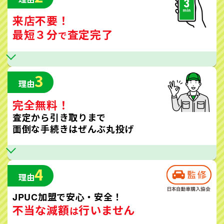
来店不要！
最短３分
査定完了
で
3
理由
完全無料！
査定から引き取りまで
面倒な手続きはぜんぶ丸投げ
4
理由
JPUC加盟で安心・安全！
不当な減額
行いません
は