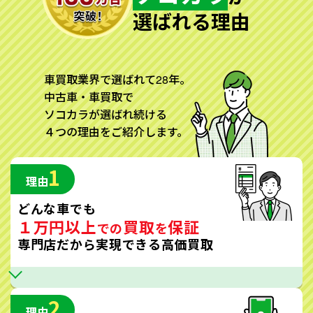
選ばれる理由
車買取業界で選ばれて28年。
中古車・車買取で
ソコカラが選ばれ続ける
４つの理由をご紹介します。
1
理由
どんな車でも
１万円以上
買取
保証
での
を
専門店だから実現できる高価買取
2
理由