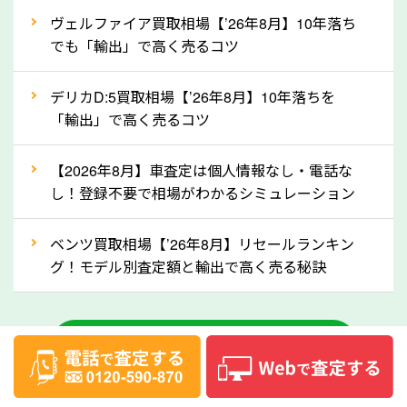
②自動車税の還付金は早く売るほど多く返
ヴェルファイア買取相場【’26年8月】10年落ち
ってきます！
でも「輸出」で高く売るコツ
自動車税の還付金は、先に年払いしていた自動車税が
月割りで返還されるものです。ですから、自動車税の
デリカD:5買取相場【’26年8月】10年落ちを
「輸出」で高く売るコツ
還付金は早めに売却するほど多く還付されます。不要
な車は早めに廃車手続きをしたほうが良いでしょう。
【2026年8月】車査定は個人情報なし・電話な
し！登録不要で相場がわかるシミュレーション
③自動車税の還付金の扱いについて確認し
ましょう！
ベンツ買取相場【’26年8月】リセールランキン
車を廃車にすると、自動車税の還付金を受け取ること
グ！モデル別査定額と輸出で高く売る秘訣
ができる場合があります。廃車買取業者の中には、還
付金をお客様に返還しない業者もあります。廃車査定
中古車のお役立ちコラム一覧
をする際には、自動車税の還付金の返還があるかどう
かを確認するようにしてください。大阪府のソコカラ
では、自動車税の還付金をお客様に返還しております