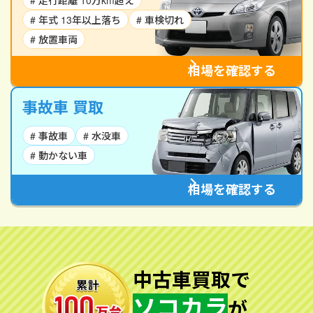
# 走行距離 10万km超え
# 年式 13年以上落ち
# 車検切れ
# 放置車両
相場を確認する
事故車 買取
# 事故車
# 水没車
# 動かない車
相場を確認する
中古車買取で
ソコカラ
が