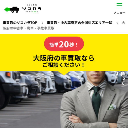
車買取のソコカラTOP
>
車買取・中古車査定の全国対応エリア一覧
>
大
阪府の中古車・廃車・事故車買取
大阪府
20
私たちが責任を持って
の車買取なら
簡単
秒！
査定いたします！
ソコカラの
大阪府の車買取なら
ご相談ください！
20
入力完了！
秒で
無料で
カンタンWeb査定
電話か出張か、高い方の査定を提案。
高価買取!
だから
ご依頼いただいたお車を丁寧に査定いたします