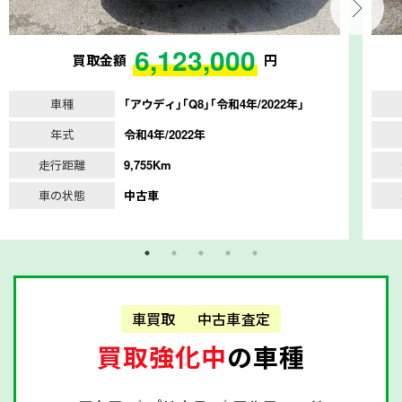
6,123,000
買取金額
円
車種
｢アウディ｣｢Q8｣｢令和4年/2022年｣
年式
令和4年/2022年
走行距離
9,755Km
車の状態
中古車
車買取
中古車査定
買取強化中
の車種