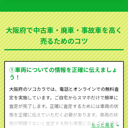
いただきます。古くなった車・廃車・事故車・故障車
など動かない車、水害車、不動車、乗らなくなってし
まった車、車検が切れて動かすことができない車でも
大阪府で中古車・廃車・事故車を高く
買取可能です。
売るためのコツ
ソコカラは世界１１０か国に独自の販売ネットワーク
を持ち、国内に自社物流網、自社ヤードをもっている
ため、中間マージンがかかりません。だから高価買取
を実現し、お客様に利益を還元することができるので
①車両についての情報を正確に伝えましょ
す。
う！
大阪府にお住まいであれば、まずはお気軽に（0120-
大阪府のソコカラでは、電話とオンラインでの無料査
590-870）までお問い合わせ下さい。
定を実施しています。ご自宅からスマホだけで簡単に
査定・ご相談・見積もりはすべて無料で行います。安
査定が完了します。正確に査定するためには車両の状
心してお問い合わせください。
態を正確に伝えていただく必要があります。車両の状
態が明確でないと査定する側も慎重にならざるを得ま
もっと見る