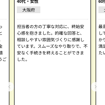
40代・女性
6
大阪府
っ
担当者の方の丁寧な対応に、終始安
最
と
心感を抱きました。的確な回答と、
し
。
相談しやすい雰囲気づくりに感謝し
か
金
ています。スムーズなやり取りで、不
満
嬉
安なく手続きを終えることができま
た
うご
した。