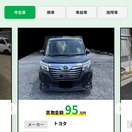
中古車
廃車
事故車
故障車
95
買取金額
万円
トヨタ
メーカー