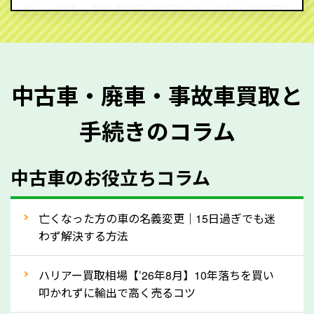
せん。廃車・事故車査定する際はできるだけ車検証を
ご準備ください。車検証があることで車両状態や年式
を正確に把握し、査定することができるため、査定価
格が上がりやすくなります。廃車・事故車査定の際に
中古車・廃車・事故車買取と
質問させていただく内容は以下の通りとなります。
手続きのコラム
メーカー／車種
年式
中古車のお役立ちコラム
型式／グレード
走行距離（例：約〇万キロ）
車検の満了日
亡くなった方の車の名義変更｜15日過ぎでも迷
わず解決する方法
内装や外装の状態
上記の情報を正確にお伝えいただくことで、正確な査
ハリアー買取相場【’26年8月】10年落ちを買い
定を行い高価買取価格をつけやすくなります。
叩かれずに輸出で高く売るコツ