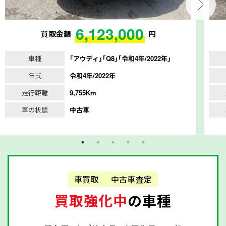
6,123,000
買取金額
円
車種
｢アウディ｣｢Q8｣｢令和4年/2022年｣
年式
令和4年/2022年
走行距離
9,755Km
車の状態
中古車
車買取
中古車査定
買取強化中
の車種