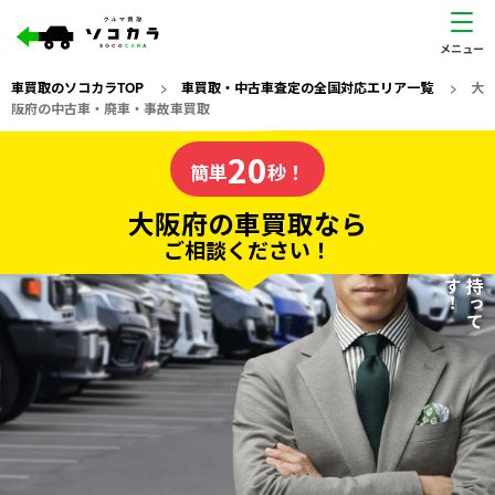
車買取のソコカラTOP
>
車買取・中古車査定の全国対応エリア一覧
>
大
阪府の中古車・廃車・事故車買取
大阪府
20
私たちが責任を持って
の車買取なら
簡単
秒！
査定いたします！
ソコカラの
大阪府の車買取なら
ご相談ください！
20
入力完了！
秒で
無料で
カンタンWeb査定
電話か出張か、高い方の査定を提案。
高価買取!
だから
ご依頼いただいたお車を丁寧に査定いたします