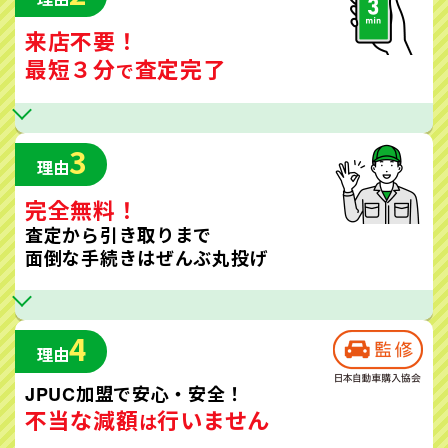
来店不要！
最短３分
査定完了
で
3
理由
完全無料！
査定から引き取りまで
面倒な手続きはぜんぶ丸投げ
4
理由
JPUC加盟で安心・安全！
不当な減額
行いません
は