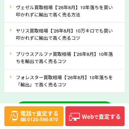
②自動車税の還付金は早く売るほど多く返
ヴェゼル買取相場【’26年8月】10年落ちを買い
ってきます！
叩かれずに輸出で高く売る方法
自動車税の還付金は、先に年払いしていた自動車税が
月割りで返還されるものです。ですから、自動車税の
ヤリス買取相場【’26年8月】10万キロでも買い
叩かれずに輸出で高く売るコツ
還付金は早めに売却するほど多く還付されます。不要
な車は早めに廃車手続きをしたほうが良いでしょう。
プリウスアルファ買取相場【’26年8月】10年落
ちを輸出で高く売るコツ
③自動車税の還付金の扱いについて確認し
ましょう！
フォレスター買取相場【’26年8月】10年落ちを
車を廃車にすると、自動車税の還付金を受け取ること
「輸出」で高く売るコツ
ができる場合があります。廃車買取業者の中には、還
付金をお客様に返還しない業者もあります。廃車査定
中古車のお役立ちコラム一覧
をする際には、自動車税の還付金の返還があるかどう
かを確認するようにしてください。大阪府のソコカラ
では、自動車税の還付金をお客様に返還しております