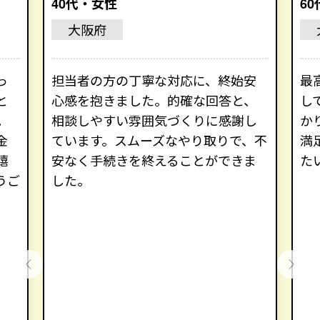
40代・女性
6
大阪府
っ
担当者の方の丁寧な対応に、終始安
最
と
心感を抱きました。的確な回答と、
し
。
相談しやすい雰囲気づくりに感謝し
か
金
ています。スムーズなやり取りで、不
満
嬉
安なく手続きを終えることができま
た
うご
した。