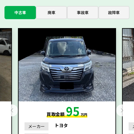
中古車
廃車
事故車
故障車
95
買取金額
万円
トヨタ
メーカー