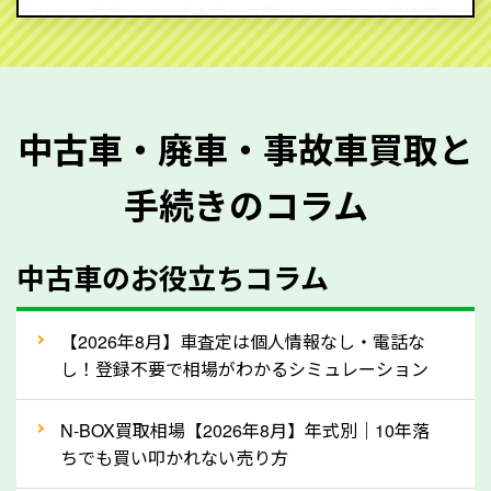
せん。廃車・事故車査定する際はできるだけ車検証を
ご準備ください。車検証があることで車両状態や年式
を正確に把握し、査定することができるため、査定価
格が上がりやすくなります。廃車・事故車査定の際に
中古車・廃車・事故車買取と
質問させていただく内容は以下の通りとなります。
手続きのコラム
メーカー／車種
年式
中古車のお役立ちコラム
型式／グレード
走行距離（例：約〇万キロ）
車検の満了日
【2026年8月】車査定は個人情報なし・電話な
し！登録不要で相場がわかるシミュレーション
内装や外装の状態
上記の情報を正確にお伝えいただくことで、正確な査
N-BOX買取相場【2026年8月】年式別｜10年落
定を行い高価買取価格をつけやすくなります。
ちでも買い叩かれない売り方