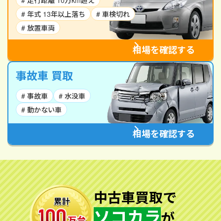
# 走行距離 10万km超え
# 年式 13年以上落ち
# 車検切れ
# 放置車両
相場を確認する
事故車 買取
# 事故車
# 水没車
# 動かない車
相場を確認する
中古車買取で
ソコカラ
が