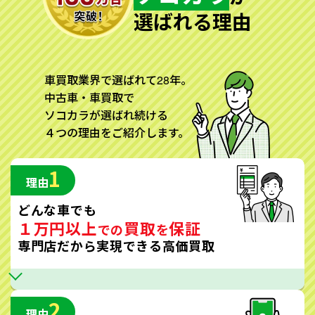
選ばれる理由
車買取業界で選ばれて28年。
中古車・車買取で
ソコカラが選ばれ続ける
４つの理由をご紹介します。
1
理由
どんな車でも
１万円以上
買取
保証
での
を
専門店だから実現できる高価買取
2
理由