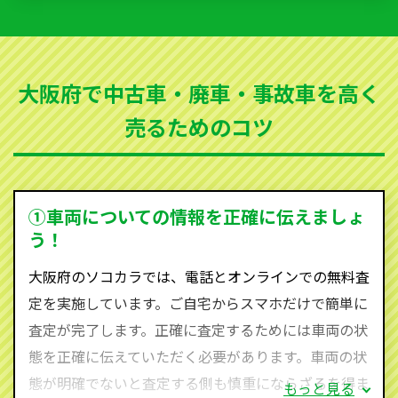
いただきます。古くなった車・廃車・事故車・故障車
など動かない車、水害車、不動車、乗らなくなってし
まった車、車検が切れて動かすことができない車でも
大阪府で中古車・廃車・事故車を高く
買取可能です。
売るためのコツ
ソコカラは世界１１０か国に独自の販売ネットワーク
を持ち、国内に自社物流網、自社ヤードをもっている
ため、中間マージンがかかりません。だから高価買取
を実現し、お客様に利益を還元することができるので
①車両についての情報を正確に伝えましょ
す。
う！
大阪府にお住まいであれば、まずはお気軽に（0120-
大阪府のソコカラでは、電話とオンラインでの無料査
590-870）までお問い合わせ下さい。
定を実施しています。ご自宅からスマホだけで簡単に
査定・ご相談・見積もりはすべて無料で行います。安
査定が完了します。正確に査定するためには車両の状
心してお問い合わせください。
態を正確に伝えていただく必要があります。車両の状
態が明確でないと査定する側も慎重にならざるを得ま
もっと見る