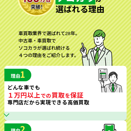
選ばれる理由
車買取業界で選ばれて28年。
中古車・車買取で
ソコカラが選ばれ続ける
４つの理由をご紹介します。
1
理由
どんな車でも
１万円以上
買取
保証
での
を
専門店だから実現できる高価買取
2
理由