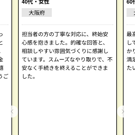
40代・女性
6
大阪府
っ
担当者の方の丁寧な対応に、終始安
最
と
心感を抱きました。的確な回答と、
し
。
相談しやすい雰囲気づくりに感謝し
か
金
ています。スムーズなやり取りで、不
満
嬉
安なく手続きを終えることができま
た
うご
した。