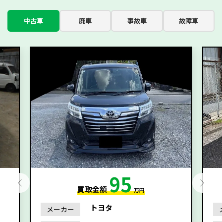
中古車
廃車
事故車
故障車
95
買取金額
万円
トヨタ
メーカー