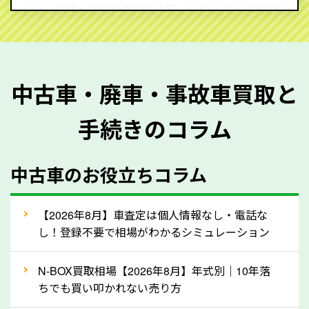
せん。廃車・事故車査定する際はできるだけ車検証を
ご準備ください。車検証があることで車両状態や年式
を正確に把握し、査定することができるため、査定価
格が上がりやすくなります。廃車・事故車査定の際に
中古車・廃車・事故車買取と
質問させていただく内容は以下の通りとなります。
手続きのコラム
メーカー／車種
年式
中古車のお役立ちコラム
型式／グレード
走行距離（例：約〇万キロ）
車検の満了日
【2026年8月】車査定は個人情報なし・電話な
し！登録不要で相場がわかるシミュレーション
内装や外装の状態
上記の情報を正確にお伝えいただくことで、正確な査
N-BOX買取相場【2026年8月】年式別｜10年落
定を行い高価買取価格をつけやすくなります。
ちでも買い叩かれない売り方