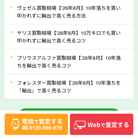
②自動車税の還付金は早く売るほど多く返
ヴェゼル買取相場【’26年8月】10年落ちを買い
ってきます！
叩かれずに輸出で高く売る方法
自動車税の還付金は、先に年払いしていた自動車税が
月割りで返還されるものです。ですから、自動車税の
ヤリス買取相場【’26年8月】10万キロでも買い
叩かれずに輸出で高く売るコツ
還付金は早めに売却するほど多く還付されます。不要
な車は早めに廃車手続きをしたほうが良いでしょう。
プリウスアルファ買取相場【’26年8月】10年落
ちを輸出で高く売るコツ
③自動車税の還付金の扱いについて確認し
ましょう！
フォレスター買取相場【’26年8月】10年落ちを
車を廃車にすると、自動車税の還付金を受け取ること
「輸出」で高く売るコツ
ができる場合があります。廃車買取業者の中には、還
付金をお客様に返還しない業者もあります。廃車査定
中古車のお役立ちコラム一覧
をする際には、自動車税の還付金の返還があるかどう
かを確認するようにしてください。大阪府のソコカラ
では、自動車税の還付金をお客様に返還しております