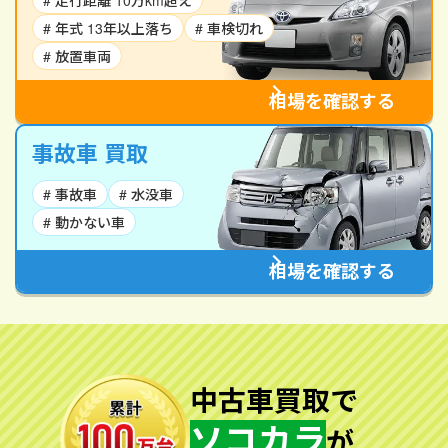
# 走行距離 10万km超え
# 年式 13年以上落ち
# 車検切れ
# 放置車両
相場を確認する
事故車 買取
# 事故車
# 水没車
# 動かない車
相場を確認する
中古車買取で
ソコカラ
が