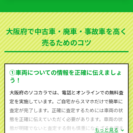
いただきます。古くなった車・廃車・事故車・故障車
など動かない車、水害車、不動車、乗らなくなってし
まった車、車検が切れて動かすことができない車でも
大阪府で中古車・廃車・事故車を高く
買取可能です。
売るためのコツ
ソコカラは世界１１０か国に独自の販売ネットワーク
を持ち、国内に自社物流網、自社ヤードをもっている
ため、中間マージンがかかりません。だから高価買取
を実現し、お客様に利益を還元することができるので
①車両についての情報を正確に伝えましょ
す。
う！
大阪府にお住まいであれば、まずはお気軽に（0120-
大阪府のソコカラでは、電話とオンラインでの無料査
590-870）までお問い合わせ下さい。
定を実施しています。ご自宅からスマホだけで簡単に
査定・ご相談・見積もりはすべて無料で行います。安
査定が完了します。正確に査定するためには車両の状
心してお問い合わせください。
態を正確に伝えていただく必要があります。車両の状
態が明確でないと査定する側も慎重にならざるを得ま
もっと見る