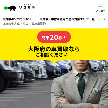
車買取のソコカラTOP
>
車買取・中古車査定の全国対応エリア一覧
>
大
阪府の中古車・廃車・事故車買取
大阪府
20
私たちが責任を持って
の車買取なら
簡単
秒！
査定いたします！
ソコカラの
大阪府の車買取なら
ご相談ください！
20
入力完了！
秒で
無料で
カンタンWeb査定
電話か出張か、高い方の査定を提案。
高価買取!
だから
ご依頼いただいたお車を丁寧に査定いたします