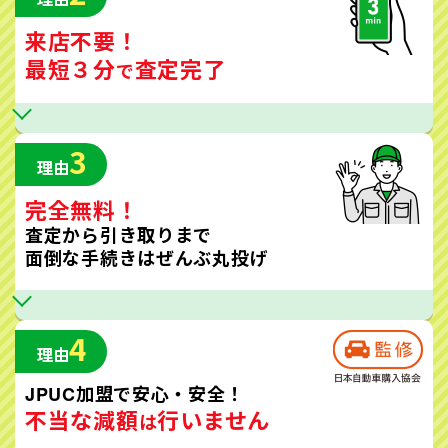
来店不要！
最短３分
査定完了
で
3
理由
完全無料！
査定から引き取りまで
面倒な手続きはぜんぶ丸投げ
4
理由
JPUC加盟で安心・安全！
不当な減額
行いません
は