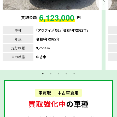
6,123,000
買取金額
円
車種
｢アウディ｣｢Q8｣｢令和4年/2022年｣
年式
令和4年/2022年
走行距離
9,755Km
車の状態
中古車
車買取
中古車査定
買取強化中
の車種