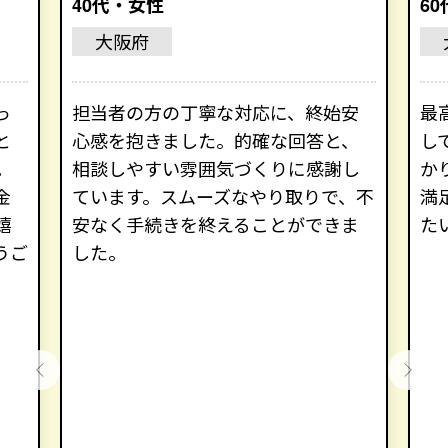
40代・女性
6
大阪府
っ
担当者の方の丁寧な対応に、終始安
最
と
心感を抱きました。的確な回答と、
し
。
相談しやすい雰囲気づくりに感謝し
か
金
ています。スムーズなやり取りで、不
満
嬉
安なく手続きを終えることができま
た
うご
した。