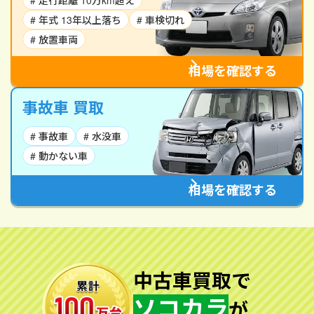
# 走行距離 10万km超え
# 年式 13年以上落ち
# 車検切れ
# 放置車両
相場を確認する
事故車 買取
# 事故車
# 水没車
# 動かない車
相場を確認する
中古車買取で
ソコカラ
が