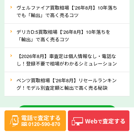
②自動車税の還付金は早く売るほど多く返
ヴェルファイア買取相場【’26年8月】10年落ち
ってきます！
でも「輸出」で高く売るコツ
自動車税の還付金は、先に年払いしていた自動車税が
月割りで返還されるものです。ですから、自動車税の
デリカD:5買取相場【’26年8月】10年落ちを
「輸出」で高く売るコツ
還付金は早めに売却するほど多く還付されます。不要
な車は早めに廃車手続きをしたほうが良いでしょう。
【2026年8月】車査定は個人情報なし・電話な
し！登録不要で相場がわかるシミュレーション
③自動車税の還付金の扱いについて確認し
ましょう！
ベンツ買取相場【’26年8月】リセールランキン
車を廃車にすると、自動車税の還付金を受け取ること
グ！モデル別査定額と輸出で高く売る秘訣
ができる場合があります。廃車買取業者の中には、還
付金をお客様に返還しない業者もあります。廃車査定
中古車のお役立ちコラム一覧
をする際には、自動車税の還付金の返還があるかどう
かを確認するようにしてください。大阪府のソコカラ
では、自動車税の還付金をお客様に返還しております