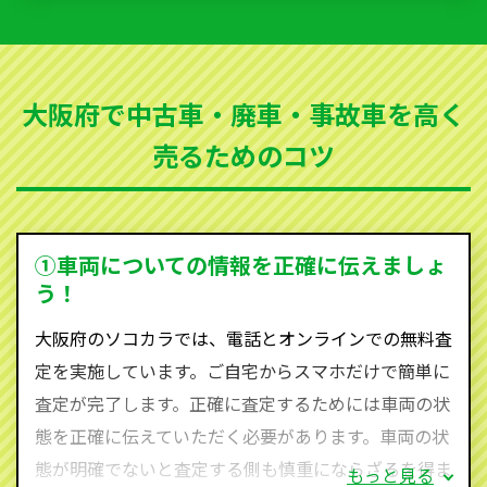
いただきます。古くなった車・廃車・事故車・故障車
など動かない車、水害車、不動車、乗らなくなってし
まった車、車検が切れて動かすことができない車でも
大阪府で中古車・廃車・事故車を高く
買取可能です。
売るためのコツ
ソコカラは世界１１０か国に独自の販売ネットワーク
を持ち、国内に自社物流網、自社ヤードをもっている
ため、中間マージンがかかりません。だから高価買取
を実現し、お客様に利益を還元することができるので
①車両についての情報を正確に伝えましょ
す。
う！
大阪府にお住まいであれば、まずはお気軽に（0120-
大阪府のソコカラでは、電話とオンラインでの無料査
590-870）までお問い合わせ下さい。
定を実施しています。ご自宅からスマホだけで簡単に
査定・ご相談・見積もりはすべて無料で行います。安
査定が完了します。正確に査定するためには車両の状
心してお問い合わせください。
態を正確に伝えていただく必要があります。車両の状
態が明確でないと査定する側も慎重にならざるを得ま
もっと見る