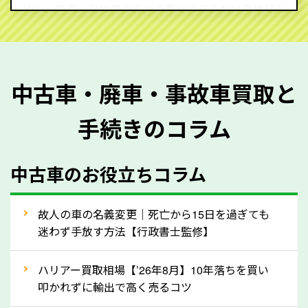
せん。廃車・事故車査定する際はできるだけ車検証を
ご準備ください。車検証があることで車両状態や年式
を正確に把握し、査定することができるため、査定価
格が上がりやすくなります。廃車・事故車査定の際に
中古車・廃車・事故車買取と
質問させていただく内容は以下の通りとなります。
手続きのコラム
メーカー／車種
年式
中古車のお役立ちコラム
型式／グレード
走行距離（例：約〇万キロ）
車検の満了日
故人の車の名義変更｜死亡から15日を過ぎても
迷わず手放す方法【行政書士監修】
内装や外装の状態
上記の情報を正確にお伝えいただくことで、正確な査
ハリアー買取相場【’26年8月】10年落ちを買い
定を行い高価買取価格をつけやすくなります。
叩かれずに輸出で高く売るコツ