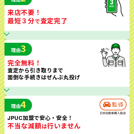
来店不要！
最短３分
査定完了
で
3
理由
完全無料！
査定から引き取りまで
面倒な手続きはぜんぶ丸投げ
4
理由
JPUC加盟で安心・安全！
不当な減額
行いません
は