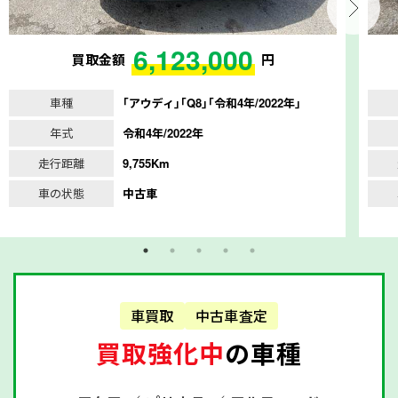
6,123,000
買取金額
円
車種
｢アウディ｣｢Q8｣｢令和4年/2022年｣
年式
令和4年/2022年
走行距離
9,755Km
車の状態
中古車
車買取
中古車査定
買取強化中
の車種