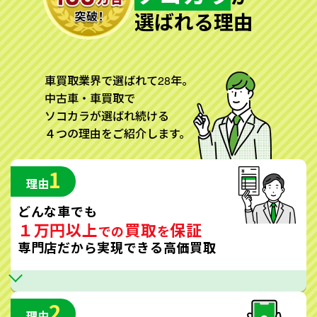
選ばれる理由
車買取業界で選ばれて28年。
中古車・車買取で
ソコカラが選ばれ続ける
４つの理由をご紹介します。
1
理由
どんな車でも
１万円以上
買取
保証
での
を
専門店だから実現できる高価買取
2
理由