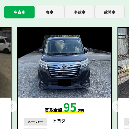
中古車
廃車
事故車
故障車
95
買取金額
万円
トヨタ
メーカー