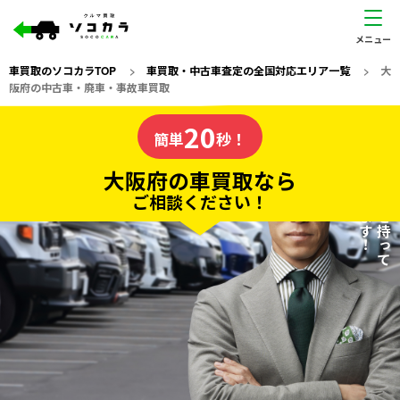
車買取のソコカラTOP
>
車買取・中古車査定の全国対応エリア一覧
>
大
阪府の中古車・廃車・事故車買取
大阪府
20
私たちが責任を持って
の車買取なら
簡単
秒！
査定いたします！
ソコカラの
大阪府の車買取なら
ご相談ください！
20
入力完了！
秒で
無料で
カンタンWeb査定
電話か出張か、高い方の査定を提案。
高価買取!
だから
ご依頼いただいたお車を丁寧に査定いたします