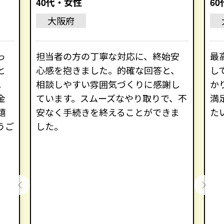
40代・女性
6
大阪府
っ
担当者の方の丁寧な対応に、終始安
最
と
心感を抱きました。的確な回答と、
し
。
相談しやすい雰囲気づくりに感謝し
か
金
ています。スムーズなやり取りで、不
満
嬉
安なく手続きを終えることができま
た
うご
した。