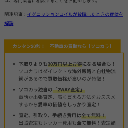
は、専門業者に相談することをお勧めします。
関連記事：
イグニッションコイルが故障したときの症状を
解説
カンタン20秒！ 不動車の買取なら【ソコカラ】
下取りよりも
30万円以上お得
になる場合も！
ソコカラはダイレクトな
海外販路
と
自社物流
網
があるので
買取価格が高い
のが特徴！
ソコカラ独自の
「2WAY査定」
電話か出張査定、高く買える方法をおススメ
するから
愛車の価値をしっかり査定！
査定、引取り、手続き費用は
全て無料！
出張査定もレッカー費用も
全て無料！
査定額