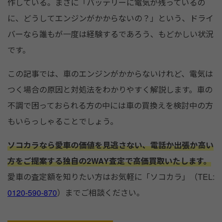
o
作している。まさに「バッテリーに電気が残っているの
k
に、どうしてエンジンがかからないの？」という、ドライ
バーなら誰もが一度は経験するであろう、もどかしい状況
です。
この記事では、車のエンジンがかからないけれど、電気は
つく場合の原因と対処法をわかりやすく解説します。車の
不調で困っておられる方の中には車の買換えを検討中の方
もいらっしゃることでしょう。
ソコカラなら愛車の価値を見逃さない、電話か出張か高い
方をご提案する独自の2WAY査定で高価買取いたします。
愛車の査定額を知りたい方はお気軽に「ソコカラ」（TEL:
0120-590-870
）までご相談ください。