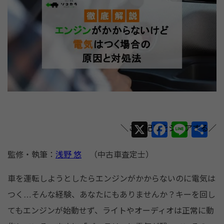
X
F
Li
共
a
n
有
監修・執筆：
浅野 悠
（中古車査定士）
c
e
e
車を運転しようとしたらエンジンがかからないのに電気は
b
つく…そんな経験、あなたにもありませんか？キーを回し
o
てもエンジンが始動せず、ライトやオーディオは正常に動