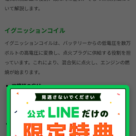
いて解説します。
イグニッションコイル
イグニッションコイルは、バッテリーからの低電圧を数万
ボルトの高電圧に変換し、点火プラグに供給する役割を担
っています。これにより、混合気に点火し、エンジンの燃
焼が始まります。
故障時の症状:
エンジンがかかりにくい、または全くかからない。
エンジンの回転が不安定になる。
加速が悪くなる。
異臭（焦げたような臭い）がする。
点検方法:
目視チェック:
イグニッションコイルにひび割れや