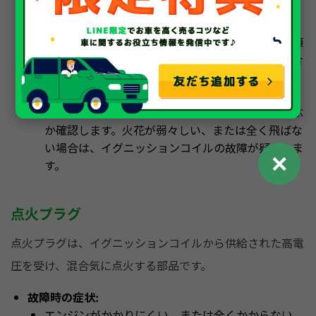
焦げ付きがないか確認します。
テスターでの抵抗測定:
イグニッションコイルの一
次側、二次側の抵抗値をテスターで測定し、規定値
内であるか確認します。規定値から外れている場合
は、故障の可能性があります。
点火テスト:
点火プラグを取り外し、イグニッショ
ンコイルに接続した状態で、プラグから火花が飛ぶ
か確認します。火花が弱々しい、または全く飛ばな
い場合は、イグニッションコイルの故障が疑われま
✕
す。
点火プラグ
点火プラグは、イグニッションコイルから供給された高電
圧を受け、混合気に点火する部品です。
故障時の症状:
エンジンがかかりにくい、または全くかからない。