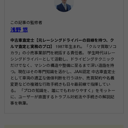
b
o
o
この記事の監修者
k
浅野 悠
中古車査定士【元レーシングドライバーの目線を持つ、ク
ルマ査定と実務のプロ】
1987年生まれ。「クルマ買取ソコ
カラ」の小売事業部門を統括する責任者。 学生時代はレー
シングドライバーとして活動し、ドライビングテクニック
だけでなく、マシンの構造や整備に至るまで深い造詣を持
つ。現在はその専門知識を活かし、JAAI認定 中古車査定士
として車両の適正な価値判断を行うほか、売買契約や名義
変更などの複雑な行政手続きも日々最前線で指揮してい
る。 「プロの知識を、誰にでもわかりやすく」をモットー
に、ユーザーが直面するトラブル対処法や手続きの解説記
事を執筆。