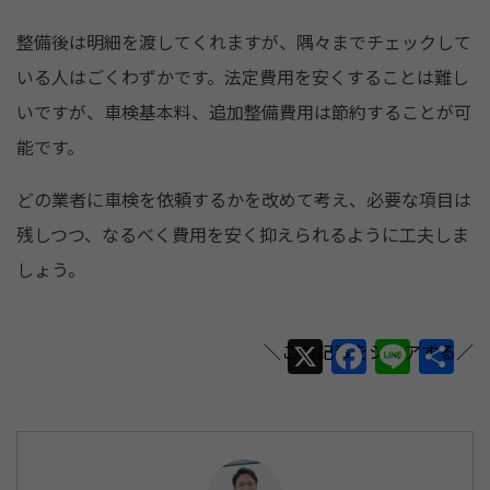
整備後は明細を渡してくれますが、隅々までチェックして
いる人はごくわずかです。法定費用を安くすることは難し
いですが、車検基本料、追加整備費用は節約することが可
能です。
どの業者に車検を依頼するかを改めて考え、必要な項目は
残しつつ、なるべく費用を安く抑えられるように工夫しま
しょう。
X
F
Li
共
a
n
有
c
e
e