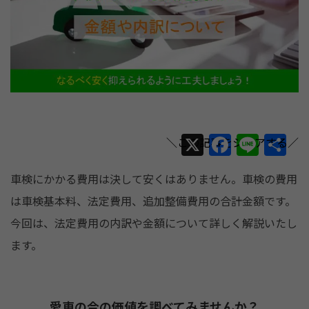
X
F
Li
共
a
n
有
車検にかかる費用は決して安くはありません。車検の費用
c
e
は車検基本料、法定費用、追加整備費用の合計金額です。
e
今回は、法定費用の内訳や金額について詳しく解説いたし
b
ます。
o
o
k
愛車の今の価値を調べてみませんか？