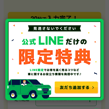
20
入力完了！
秒で
無料で
カンタンWeb査定
ご依頼いただいたお車を丁寧に査定いたします
＋
メーカーを選択
メーカー
＋
車種を選択
車種
＋
おおよそで結構です
年式
＋
おおよそで結構です
走行距離