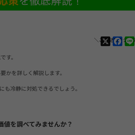
X
F
a
況です。
c
e
必要かを詳しく解説します。
b
o
にも冷静に対処できるでしょう。
o
k
価値を調べてみませんか？