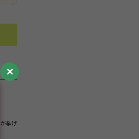
✕
どが挙げ