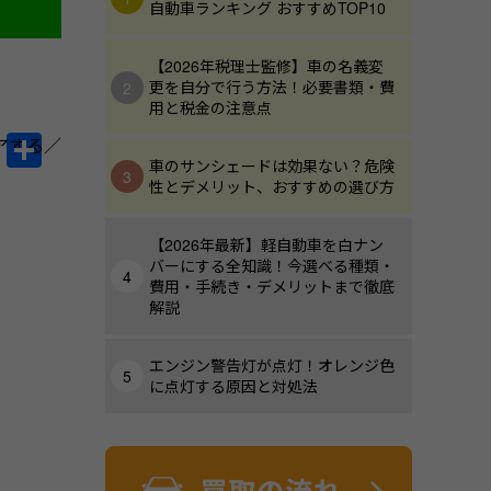
自動車ランキング おすすめTOP10
【2026年税理士監修】車の名義変
更を自分で行う方法！必要書類・費
用と税金の注意点
Li
共
車のサンシェードは効果ない？危険
n
有
性とデメリット、おすすめの選び方
e
【2026年最新】軽自動車を白ナン
バーにする全知識！今選べる種類・
費用・手続き・デメリットまで徹底
解説
エンジン警告灯が点灯！オレンジ色
に点灯する原因と対処法