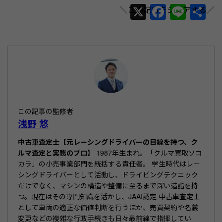
X
F
Li
共
a
n
有
c
e
e
b
o
o
この記事の監修者
k
浅野 悠
中古車査定士【元レーシングドライバーの目線を持つ、ク
ルマ査定と実務のプロ】
1987年生まれ。「クルマ買取ソコ
カラ」の小売事業部門を統括する責任者。 学生時代はレー
シングドライバーとして活動し、ドライビングテクニック
だけでなく、マシンの構造や整備に至るまで深い造詣を持
つ。現在はその専門知識を活かし、JAAI認定 中古車査定士
として車両の適正な価値判断を行うほか、売買契約や名義
変更などの複雑な行政手続きも日々最前線で指揮してい