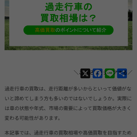
X
F
Li
共
a
n
有
過走行車の買取は、走行距離が多いからといって価値がな
c
e
いと諦めてしまう方も多いのではないでしょうか。実際に
e
は車の状態や年式、市場の需要によって買取価格が大きく
b
変わる可能性があります。
o
o
本記事では、過走行車の買取相場や高価買取を目指すため