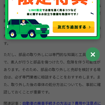
廃車の際には、車両に付属する貴重な部品を事前に取り外
して個別に売却することで、より多くの収入を得られる可
能性もあります。例えば、ナビゲーションシステムやオー
ディオ機器、アルミホイールなどは中古パーツとして需要
が高く、状態が良ければ高価格で売却できることもありま
す。
✕
ただし、部品の取り外しには専門的な知識と工具が必要
で、素人が行うと部品を傷つけたり、危険を伴う可能性が
あります。そのため、部品の取り外しと売却を検討する場
合は、必ず専門業者に相談することをおすすめします。ま
た、取り外した後の車体の処分方法についても、事前に確
認しておくことが重要です。
関連記事：
自動車の廃車手続きの方法は？費用や注意点に