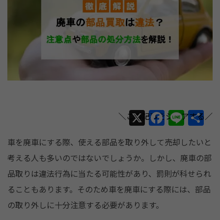
X
F
Li
共
a
n
有
車を廃車にする際、使える部品を取り外して売却したいと
c
e
考える人も多いのではないでしょうか。しかし、廃車の部
e
品取りは違法行為に当たる可能性があり、罰則が科せられ
b
ることもあります。そのため車を廃車にする際には、部品
o
の取り外しに十分注意する必要があります。
o