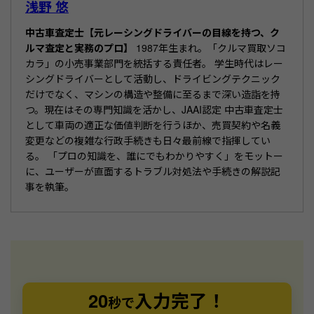
k
浅野 悠
中古車査定士【元レーシングドライバーの目線を持つ、ク
ルマ査定と実務のプロ】
1987年生まれ。「クルマ買取ソコ
カラ」の小売事業部門を統括する責任者。 学生時代はレー
シングドライバーとして活動し、ドライビングテクニック
だけでなく、マシンの構造や整備に至るまで深い造詣を持
つ。現在はその専門知識を活かし、JAAI認定 中古車査定士
として車両の適正な価値判断を行うほか、売買契約や名義
変更などの複雑な行政手続きも日々最前線で指揮してい
る。 「プロの知識を、誰にでもわかりやすく」をモットー
に、ユーザーが直面するトラブル対処法や手続きの解説記
事を執筆。
20
入力完了！
秒で