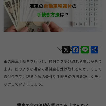
X
F
Li
共
a
n
有
車の廃車手続きを行うと、還付金を受け取れる場合があり
c
e
ます。どのような場合で還付金を受け取れるのか、そして
e
還付金を受け取るための条件や手続きの方法を詳しくチェ
b
ックしていきましょう。
o
o
k
愛車の今の価値を調べてみませんか？