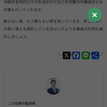
手続きを代行してくれるだけでなく引き取りや解体などの
作業も行ってくれます。
✕
動かない車、もう乗らない車を持っている方、新しい車へ
の買い替えを検討している方はこのような業者の利用も検
討しましょう。
X
F
Li
共
a
n
有
c
e
e
b
o
o
この記事の監修者