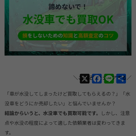
X
F
Li
共
a
n
有
「車が水没してしまったけど買取してもらえるの？」「水
c
e
没車をどうにか売却したい」と悩んでいませんか？
e
結論からいうと、水没車でも買取可能です。
しかし、注意
b
点や水没の程度によって適した依頼業者は変わってきま
o
す。