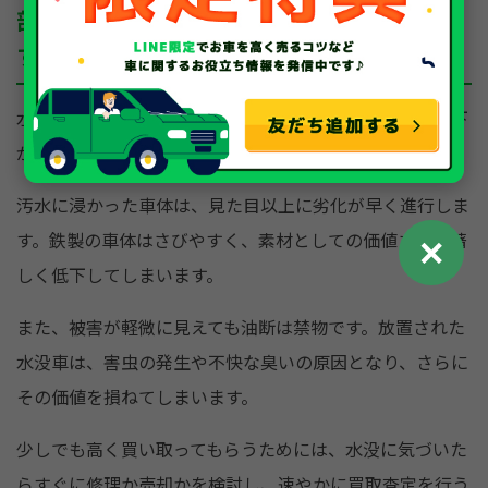
部品の劣化を防ぐためになるべく早く売却
する
水没してしまった車は、時間経過とともに価値が大きく下
がるため、迅速な売却が賢明な判断と言えるでしょう。
汚水に浸かった車体は、見た目以上に劣化が早く進行しま
す。鉄製の車体はさびやすく、素材としての価値さえも著
✕
しく低下してしまいます。
また、被害が軽微に見えても油断は禁物です。放置された
水没車は、害虫の発生や不快な臭いの原因となり、さらに
その価値を損ねてしまいます。
少しでも高く買い取ってもらうためには、水没に気づいた
らすぐに修理か売却かを検討し、速やかに買取査定を行う