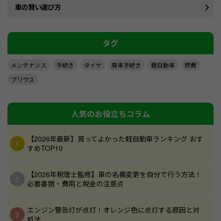
車の賢い選び方
タグ
メンテナンス
手続き
タイヤ
廃車手続き
軽自動車
燃費
プリウス
人気のお役立ちコラム
【2026年最新】買ってよかった軽自動車ランキング おす
すめTOP10
【2026年税理士監修】車の名義変更を自分で行う方法！
必要書類・費用と税金の注意点
エンジン警告灯が点灯！オレンジ色に点灯する原因と対
処法