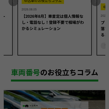
中古車のお役立ちコラム
中
2026.08.05
【2026年8月】車査定は個人情報な
2026.
バー
し・電話なし！登録不要で相場がわ
プリ
かるシミュレーション
落ち
るコ
プ
車両番号
のお役立ちコラム