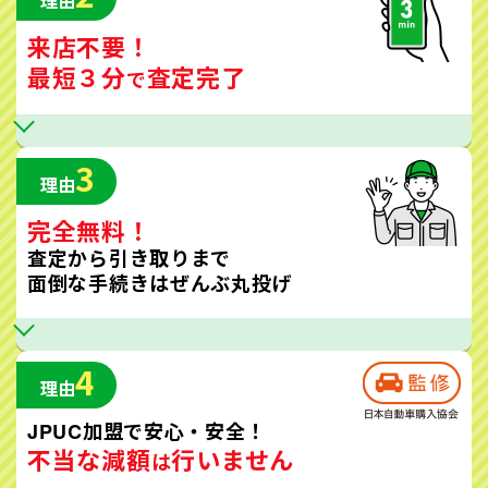
理由
来店不要！
最短３分
査定完了
で
3
理由
完全無料！
査定から引き取りまで
面倒な手続きはぜんぶ丸投げ
4
理由
JPUC加盟で安心・安全！
不当な減額
行いません
は