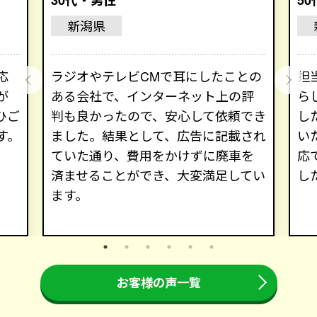
新潟県
応
ラジオやテレビCMで耳にしたことの
担
が
ある会社で、インターネット上の評
ら
ひご
判も良かったので、安心して依頼でき
し
す。
ました。結果として、広告に記載され
い
ていた通り、費用をかけずに廃車を
応
済ませることができ、大変満足してい
し
ます。
お客様の声一覧