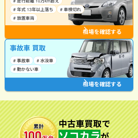
# 走行距離 10万km超え
# 年式 13年以上落ち
# 車検切れ
# 放置車両
相場を確認する
事故車 買取
# 事故車
# 水没車
# 動かない車
相場を確認する
中古車買取で
ソコカラ
が