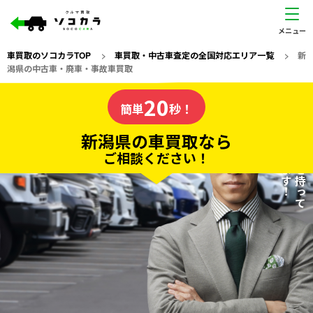
車買取のソコカラTOP
>
車買取・中古車査定の全国対応エリア一覧
>
新
潟県の中古車・廃車・事故車買取
新潟県
20
私たちが責任を持って
の車買取なら
簡単
秒！
査定いたします！
ソコカラの
新潟県の車買取なら
ご相談ください！
20
入力完了！
秒で
無料で
カンタンWeb査定
電話か出張か、高い方の査定を提案。
高価買取!
だから
ご依頼いただいたお車を丁寧に査定いたします