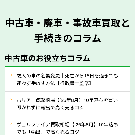
を正確に把握し、査定することができるため、査定価
格が上がりやすくなります。廃車・事故車査定の際に
中古車・廃車・事故車買取と
質問させていただく内容は以下の通りとなります。
手続きのコラム
メーカー／車種
年式
中古車のお役立ちコラム
型式／グレード
走行距離（例：約〇万キロ）
車検の満了日
故人の車の名義変更｜死亡から15日を過ぎても
迷わず手放す方法【行政書士監修】
内装や外装の状態
上記の情報を正確にお伝えいただくことで、正確な査
ハリアー買取相場【’26年8月】10年落ちを買い
定を行い高価買取価格をつけやすくなります。
叩かれずに輸出で高く売るコツ
②自動車税の還付金は早く売るほど多く返
ヴェルファイア買取相場【’26年8月】10年落ち
ってきます！
でも「輸出」で高く売るコツ