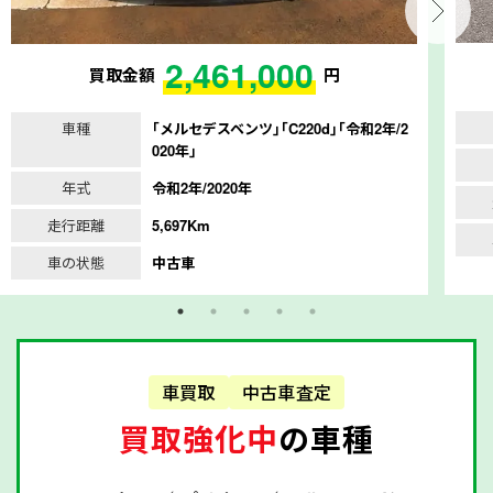
2,461,000
買取金額
円
車種
｢メルセデスベンツ｣｢C220d｣｢令和2年/2
020年｣
年式
令和2年/2020年
走行距離
5,697Km
車の状態
中古車
車買取
中古車査定
買取強化中
の車種