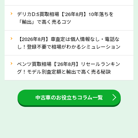
自動車税の還付金は、先に年払いしていた自動車税が
月割りで返還されるものです。ですから、自動車税の
デリカD:5買取相場【’26年8月】10年落ちを
「輸出」で高く売るコツ
還付金は早めに売却するほど多く還付されます。不要
な車は早めに廃車手続きをしたほうが良いでしょう。
【2026年8月】車査定は個人情報なし・電話な
し！登録不要で相場がわかるシミュレーション
③自動車税の還付金の扱いについて確認し
ましょう！
ベンツ買取相場【’26年8月】リセールランキン
車を廃車にすると、自動車税の還付金を受け取ること
グ！モデル別査定額と輸出で高く売る秘訣
ができる場合があります。廃車買取業者の中には、還
付金をお客様に返還しない業者もあります。廃車査定
中古車のお役立ちコラム一覧
をする際には、自動車税の還付金の返還があるかどう
かを確認するようにしてください。新潟県のソコカラ
では、自動車税の還付金をお客様に返還しております
のでご安心ください。
④人気の車種は廃車でも高価買取が可能！