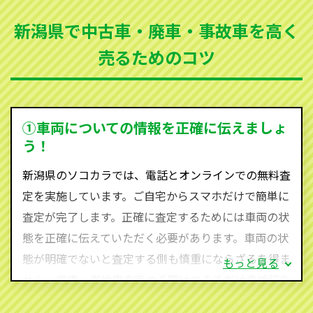
まった車、車検が切れて動かすことができない車でも
新潟県で中古車・廃車・事故車を高く
買取可能です。
売るためのコツ
ソコカラは世界１１０か国に独自の販売ネットワーク
を持ち、国内に自社物流網、自社ヤードをもっている
ため、中間マージンがかかりません。だから高価買取
を実現し、お客様に利益を還元することができるので
①車両についての情報を正確に伝えましょ
す。
う！
新潟県にお住まいであれば、まずはお気軽に（0120-
新潟県のソコカラでは、電話とオンラインでの無料査
590-870）までお問い合わせ下さい。
定を実施しています。ご自宅からスマホだけで簡単に
査定・ご相談・見積もりはすべて無料で行います。安
査定が完了します。正確に査定するためには車両の状
心してお問い合わせください。
態を正確に伝えていただく必要があります。車両の状
態が明確でないと査定する側も慎重にならざるを得ま
もっと見る
せん。廃車・事故車査定する際はできるだけ車検証を
ご準備ください。車検証があることで車両状態や年式