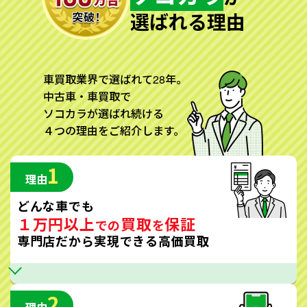
選ばれる理由
車買取業界で選ばれて28年。
中古車・車買取で
ソコカラが選ばれ続ける
４つの理由をご紹介します。
1
理由
どんな車でも
１万円以上
買取
保証
での
を
専門店だから実現できる高価買取
2