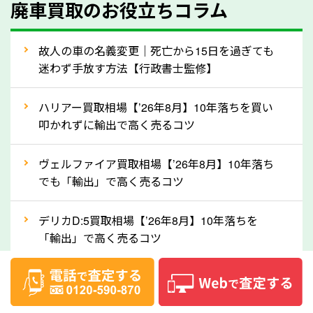
廃車買取のお役立ちコラム
人気の車種は廃車の状態でも、高価買取が可能です。
特にスポーツカー・トラックのほか、海外で人気の国
故人の車の名義変更｜死亡から15日を過ぎても
産車は高く買取が可能です。「廃車＝買取できない」
迷わず手放す方法【行政書士監修】
というイメージがありますが、新潟県の「ソコカラ」
なら廃車の車も適正価格で買取できます。他社で買取
ハリアー買取相場【’26年8月】10年落ちを買い
拒否となった車も価格がつく可能性があるので、諦め
叩かれずに輸出で高く売るコツ
ずに新潟県の「ソコカラ」にご相談ください。古い車
ヴェルファイア買取相場【’26年8月】10年落ち
でも高価買取が可能なケースは珍しくないため、まず
でも「輸出」で高く売るコツ
はWebで簡単にできる無料査定をお試しください。
実際の買取実績を、車のメーカーや状態ごとに「買取
デリカD:5買取相場【’26年8月】10年落ちを
実績」で確認できます。
「輸出」で高く売るコツ
⑤車内の簡単な清掃で買取価格アップも！
【2026年8月】車査定は個人情報なし・電話な
しばらく乗っていない車は、車内のシートや座席の下
し！登録不要で相場がわかるシミュレーション
が汚れていることも多いです。シミや汚れが付着して