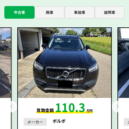
中古車
廃車
事故車
故障車
110.3
買取金額
万円
ボルボ
メーカー