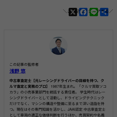
X
F
Li
共
a
n
有
c
e
e
b
o
o
この記事の監修者
k
浅野 悠
中古車査定士【元レーシングドライバーの目線を持つ、ク
ルマ査定と実務のプロ】
1987年生まれ。「クルマ買取ソコ
カラ」の小売事業部門を統括する責任者。 学生時代はレー
シングドライバーとして活動し、ドライビングテクニック
だけでなく、マシンの構造や整備に至るまで深い造詣を持
つ。現在はその専門知識を活かし、JAAI認定 中古車査定士
として車両の適正な価値判断を行うほか、売買契約や名義