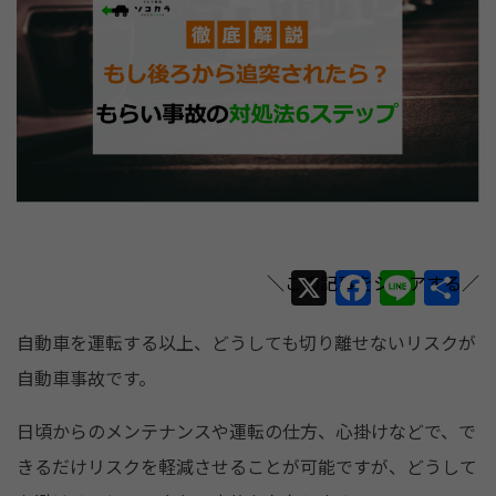
X
F
Li
共
a
n
有
自動車を運転する以上、どうしても切り離せないリスクが
c
e
自動車事故です。
e
b
日頃からのメンテナンスや運転の仕方、心掛けなどで、で
o
きるだけリスクを軽減させることが可能ですが、どうして